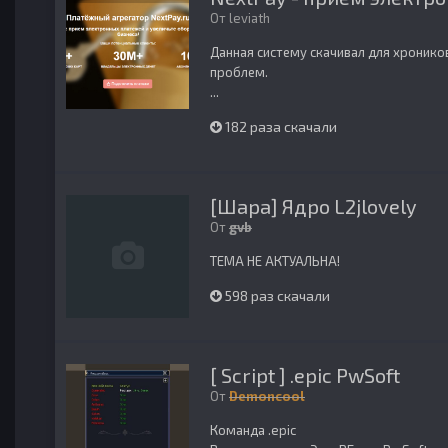
От
leviath
Данная систему скачивал для хроников
проблем.
...
182 раза скачали
[Шара] Ядро L2jlovely
От
gvb
ТЕМА НЕ АКТУАЛЬНА!
598 раз скачали
[ Script ] .epic PwSoft
От
Demoncool
Команда .epic