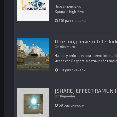
Первая ревизия.
Хроники High-Five
176 раз скачали
Патч под клиент Interlud
От
Akumuru
Нашел у себя патч под клиент Interlude
делал его Respect, в патчи работают п
501 раз скачали
[SHARE] EFFECT RAMUN 
От
Angelika
69 раз скачали