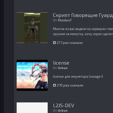
Скрипт Говорящие Гуар
От
Maiden7
Многие из вас видели на серверах го
оружие на минутку, хочу скрин сделать.
217 раз скачали
license
От
Urban
license для эмулятора Lineage II
270 раз скачали
L2JS-DEV
От
Urban