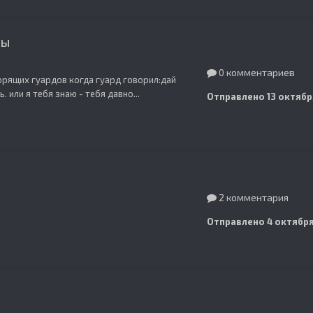
ды
0 комментариев
ворящих гуардов когда гуард говорил:дай
 или я тебя знаю - тебя давно...
Отправлено
13 октябр
2 комментария
Отправлено
4 октября