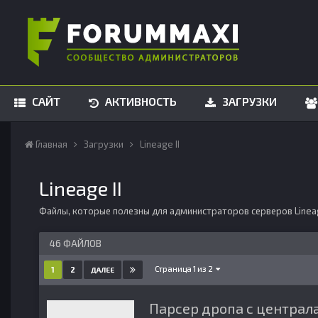
САЙТ
АКТИВНОСТЬ
ЗАГРУЗКИ
Главная
Загрузки
Lineage II
Lineage II
Файлы, которые полезны для администраторов серверов Linea
46 ФАЙЛОВ
Страница 1 из 2
1
2
ДАЛЕЕ
Парсер дропа с централ