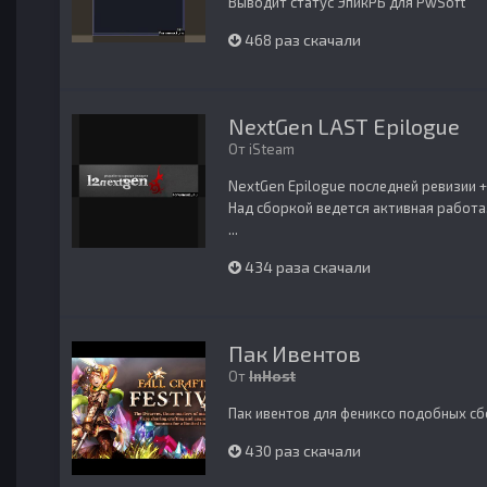
Выводит статус ЭпикРБ для PwSoft
468 раз скачали
NextGen LAST Epilogue
От
iSteam
NextGen Epilogue последней ревизии 
Над сборкой ведется активная работа,
...
434 раза скачали
Пак Ивентов
От
InHost
Пак ивентов для фениксо подобных с
430 раз скачали