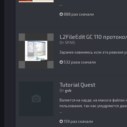
...
888 раз скачали
L2FileEdit GC 110 протоко
От
SPAIS
Заранее извиняюсь если эта ревизия у
532 раза скачали
Tutorial Quest
От
gvb
Валяется на харде, на макси в файлах
пользования, так как умудряются даж
...
159 раз скачали