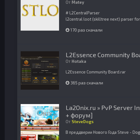
От
Matey
# L2CentralParser
l2central loot (skilltree next) parser fo
170 раз скачали
L2Essence Community Bo
От
Hotaka
L2Essence Community Board.rar
365 раз скачали
La2Onix.ru » PvP Server I
+ форум]
От
SteveDogs
В преддверии Нового Года Steve - Dog