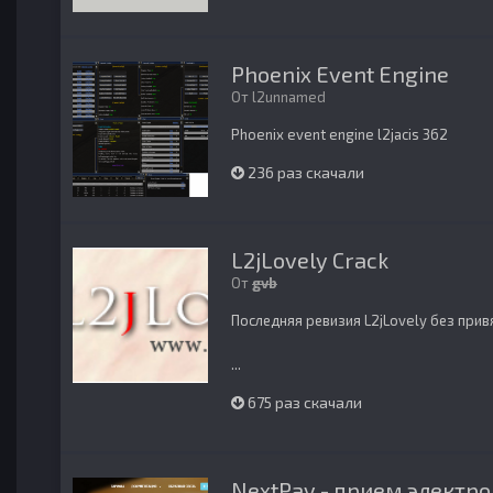
Phoenix Event Engine
От
l2unnamed
Phoenix event engine l2jacis 362
236 раз скачали
L2jLovely Crack
От
gvb
Последняя ревизия L2jLovely без прив
...
675 раз скачали
NextPay - прием электр