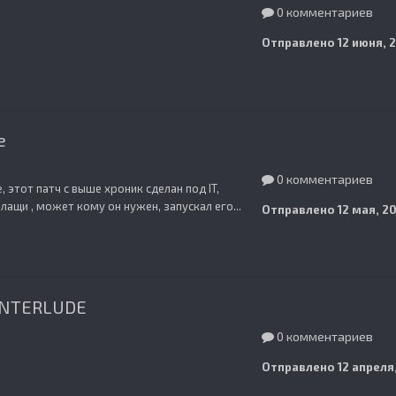
0 комментариев
Отправлено
12 июня, 
e
0 комментариев
, этот патч с выше хроник сделан под IT,
лащи , может кому он нужен, запускал его...
Отправлено
12 мая, 20
INTERLUDE
0 комментариев
Отправлено
12 апреля