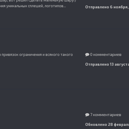
 шар, вот решил сделать маленькую шару!)
ия уникальных сплешей, логотипов...
Отправлено
6 ноября,
0 комментариев
ез привязок ограничения и всякого такого
Отправлено
13 август
7 комментариев
Обновлено
28 февраля