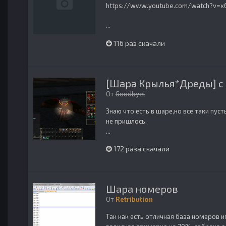
https://www.youtube.com/watch?v=x
...
116 раз скачали
[Шара Крылья*Дреды] с
От
Goodbyel
Знаю что есть в шаре,но все таки пуст
не пришлось.
...
172 раза скачали
Шара номеров
От
Retribution
Так как есть отличная база номеров и