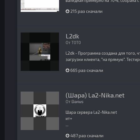
валидная примерно на 70%, собрана с 
215 раз скачали
L2dk
От
T0T0
L2dk - Программа создана для того, 
загрузки клиента, "на прямую". Тестир
665 раз скачали
(Шара) La2-Nika.net
От
Darius
Шара сервера La2-Nika.net
ит+
...
487 раз скачали