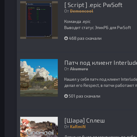
[ Script ] .epic PwSoft
От
Demoncool
Команда .epic
Выводит статус ЭпикРБ для PwSoft
468 раз скачали
Патч под клиент Interlud
От
Akumuru
Нашел у себя патч под клиент Interlude
делал его Respect, в патчи работают п
501 раз скачали
[Шара] Сплеш
От
KaRmiN