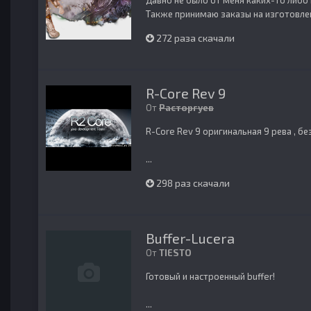
Давно не было от меня каких-то либо
Также принимаю заказы на изготовлен
272 раза скачали
R-Core Rev 9
От
Расторгуев
R-Core Rev 9 оригинальная 9 рева , б
...
298 раз скачали
Buffer-Lucera
От
TIESTO
Готовый и настроенный buffer!
...