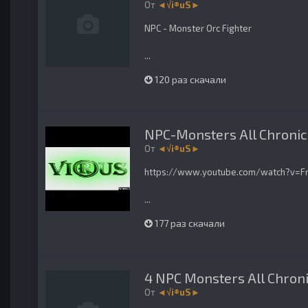
От
◄√i®uS►
NPC - Monster Orc Fighter
...
120 раз скачали
NPC-Monsters All Chroni
От
◄√i®uS►
https://www.youtube.com/watch?v=Fr
...
177 раз скачали
4 NPC Monsters All Chroni
От
◄√i®uS►