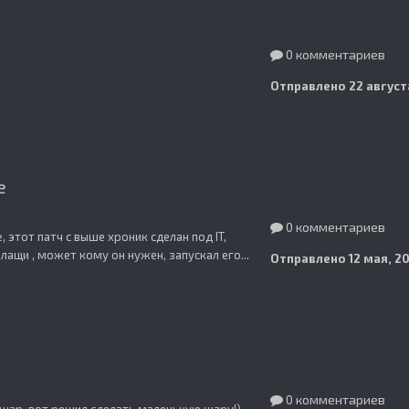
0 комментариев
Отправлено
22 август
e
0 комментариев
, этот патч с выше хроник сделан под IT,
лащи , может кому он нужен, запускал его...
Отправлено
12 мая, 20
0 комментариев