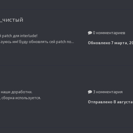
h_чистый
0 комментариев
patch для interlude!
зуюсь им! Буду обновлять сей patch по...
Обновлено
7 марта, 2
3 комментария
+ наши доработки.
 сборка используется.
Отправлено
8 августа