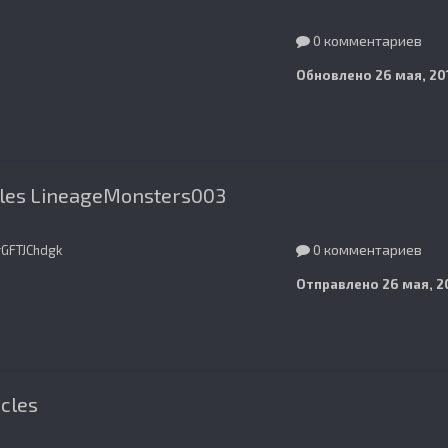
0 комментариев
Обновлено
26 мая, 20
cles LineageMonsters003
0 комментариев
GFTJChdgk
Отправлено
26 мая, 2
cles