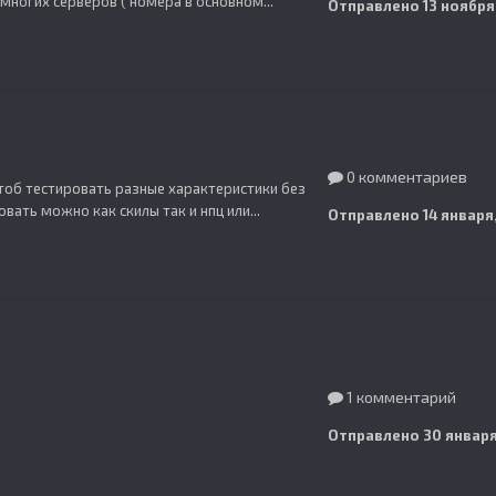
многих серверов ( номера в основном...
Отправлено
13 ноября
0 комментариев
чтоб тестировать разные характеристики без
овать можно как скилы так и нпц или...
Отправлено
14 января
1 комментарий
Отправлено
30 января