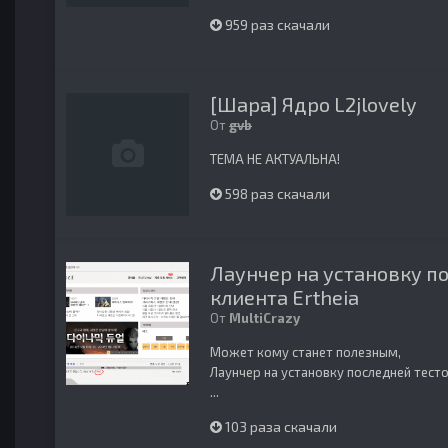
959 раз скачали
[Шара] Ядро L2jlovely
От
gvb
ТЕМА НЕ АКТУАЛЬНА!
598 раз скачали
Лаунчер на установку п
клиента Ertheia
От
MultiCrazy
Может кому станет полезным,
Лаунчер на установку последней тесто
...
103 раза скачали