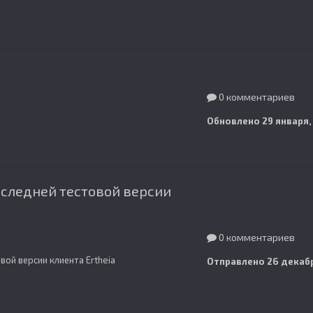
0 комментариев
Обновлено
29 января,
оследней тестовой версии
0 комментариев
вой версии клиента Ertheia
Отправлено
26 декабр