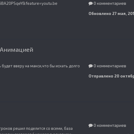
0 комментариев
6BA20PSqeY&feature=youtu.be
Обновлено
27 мая, 20
 Анимацией
0 комментариев
ь будет вверу на макси,что бы искать долго
Отправлено
20 октябр
0 комментариев
гроков решил поделится со всеми, база