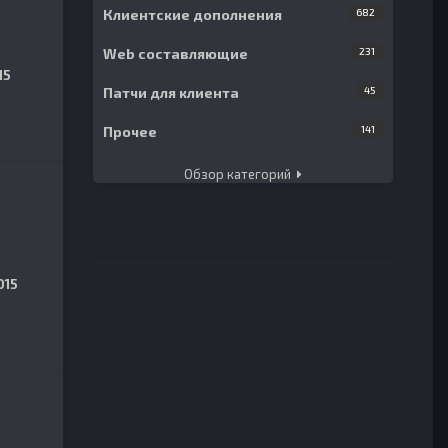
Клиентские дополнения
682
Web составляющие
231
15
Патчи для клиента
45
Прочее
141
Обзор категорий
015