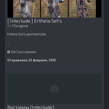
[ Interlude ] Ertheia Set's
От
TToriginal
Ertheia Set's для Interlude
...
1247 раз скачали
Отправлено
22 февраля, 2015
Костюмы (Interlude)