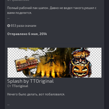
Полный рабочий пак шапок. Давно не видел такого,решил с
вами поделится.
...
653 раза скачали
Отправлено
6 мая, 2014
Splash by TTOriginal
От
TToriginal
Нечего было делать, вот побаловался.
...