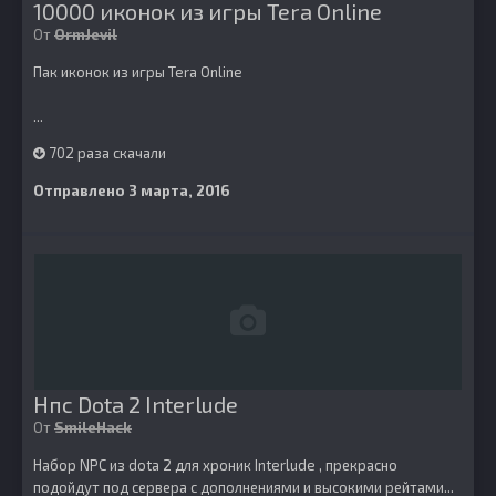
10000 иконок из игры Tera Online
От
OrmJevil
Пак иконок из игры Tera Online
...
702 раза скачали
Отправлено
3 марта, 2016
Нпс Dota 2 Interlude
От
SmileHack
Набор NPC из dota 2 для хроник Interlude , прекрасно
подойдут под сервера с дополнениями и высокими рейтами...