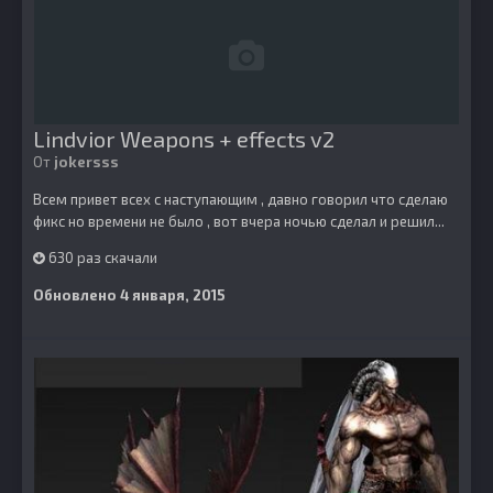
Lindvior Weapons + effects v2
От
jokersss
Всем привет всех с наступающим , давно говорил что сделаю
фикс но времени не было , вот вчера ночью сделал и решил...
630 раз скачали
Обновлено
4 января, 2015