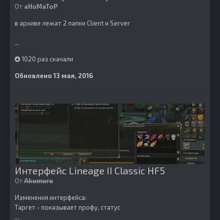
От
aHuMaToP
в архиве лежат 2 папки Client и Server
...
1020 раз скачали
Обновлено
13 мая, 2016
Интерфейс Lineage II Classic HF5
От
Akumuru
Изменения интерфейса:
Таргет - показывает профу, статус
...