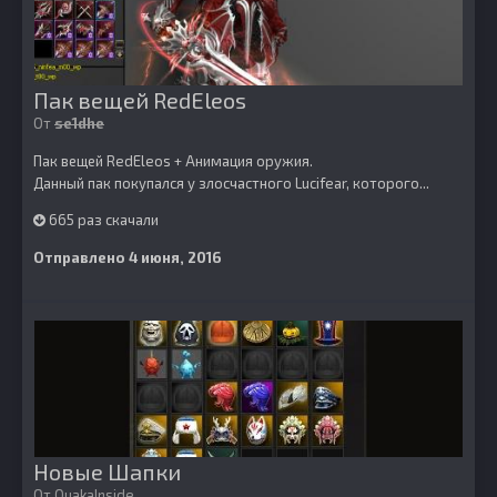
Пак вещей RedEleos
От
se1dhe
Пак вещей RedEleos + Анимация оружия.
Данный пак покупался у злосчастного Lucifear, которого...
665 раз скачали
Отправлено
4 июня, 2016
Новые Шапки
От
QuakaInside