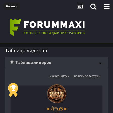
Главная
Таблица лидеров
Таблица лидеров
УКАЗАТЬ ДАТУ
ВО ВСЕХ ОБЛАСТЯХ
◄√i®uS►