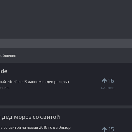
Сообщения
ude
16
й Interface. В данном видео раскрыт
ения.
БАЛЛОВ
 дед мороз со свитой
а со свитой на новый 2018 год в Элмор
15