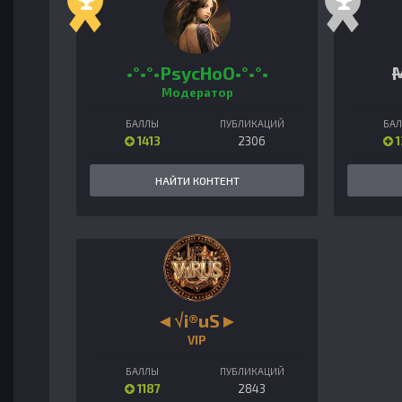
•°•°•PsycHoO•°•°•
M
Модератор
БАЛЛЫ
ПУБЛИКАЦИЙ
БА
1413
2306
1
НАЙТИ КОНТЕНТ
◄√i®uS►
VIP
БАЛЛЫ
ПУБЛИКАЦИЙ
1187
2843