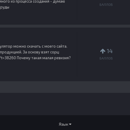
емного из процесса создания - думаю
БАЛЛОВ
труды
мулятор можно скачать с моего сайта.
14
родукцией. За основу взят сорц:
?t=38260 Почему такая малая ревизия?
БАЛЛОВ
Язык