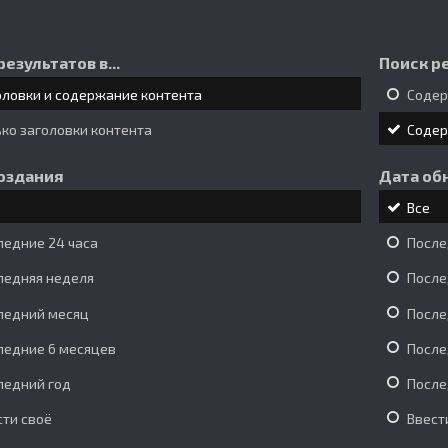
результатов в...
Поиск ре
оловки и содержание контента
Соде
ько заголовки контента
Соде
оздания
Дата об
Все
ледние 24 часа
После
ледняя неделя
После
ледний месяц
После
ледние 6 месяцев
После
ледний год
После
сти своё
Ввест