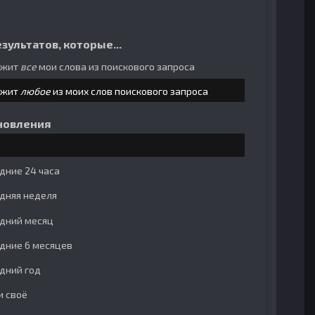
зультатов, которые...
ржит
все
мои слова из поискового запроса
ржит
любое
из моих слов поискового запроса
новления
дние 24 часа
дняя неделя
дний месяц
дние 6 месяцев
дний год
и своё