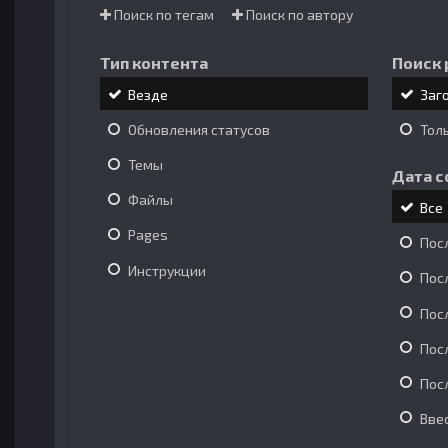
Поиск по тегам
Поиск по автору
Тип контента
Поиск 
Везде
Заг
Обновления статусов
Тол
Темы
Дата с
Файлы
Все
Pages
Пос
Инструкции
Пос
Пос
Пос
Пос
Вве