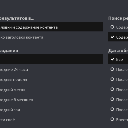
результатов в...
Поиск ре
оловки и содержание контента
Соде
ько заголовки контента
Соде
оздания
Дата об
Все
ледние 24 часа
После
ледняя неделя
После
ледний месяц
После
ледние 6 месяцев
После
ледний год
После
сти своё
Ввест