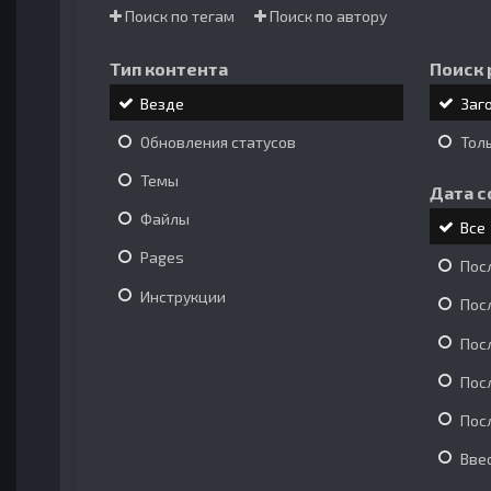
Поиск по тегам
Поиск по автору
Тип контента
Поиск 
Везде
Заг
Обновления статусов
Тол
Темы
Дата с
Файлы
Все
Pages
Пос
Инструкции
Пос
Пос
Пос
Пос
Вве