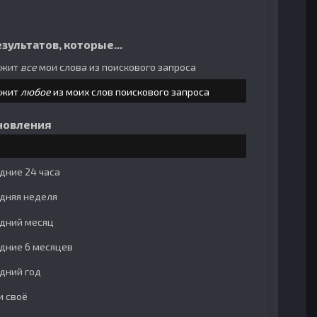
зультатов, которые...
ржит
все
мои слова из поискового запроса
ржит
любое
из моих слов поискового запроса
новления
дние 24 часа
дняя неделя
дний месяц
дние 6 месяцев
дний год
и своё