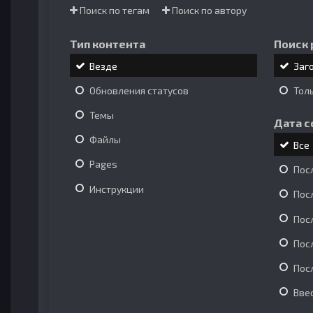
Поиск по тегам
Поиск по автору
Тип контента
Поиск 
Везде
Заг
Обновления статусов
Тол
Темы
Дата с
Файлы
Все
Pages
Пос
Инструкции
Пос
Пос
Пос
Пос
Вве