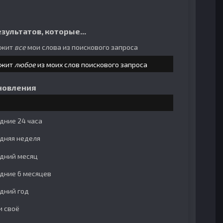
зультатов, которые...
ржит
все
мои слова из поискового запроса
ржит
любое
из моих слов поискового запроса
новления
дние 24 часа
дняя неделя
дний месяц
дние 6 месяцев
дний год
и своё