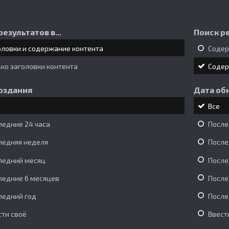
результатов в...
Поиск ре
оловки и содержание контента
Соде
ько заголовки контента
Соде
оздания
Дата об
Все
ледние 24 часа
После
ледняя неделя
После
ледний месяц
После
ледние 6 месяцев
После
ледний год
После
сти своё
Ввест