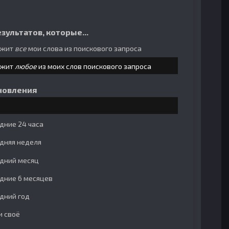
зультатов, которые...
ржит
все
мои слова из поискового запроса
ржит
любое
из моих слов поискового запроса
новления
дние 24 часа
дняя неделя
дний месяц
дние 6 месяцев
дний год
и своё