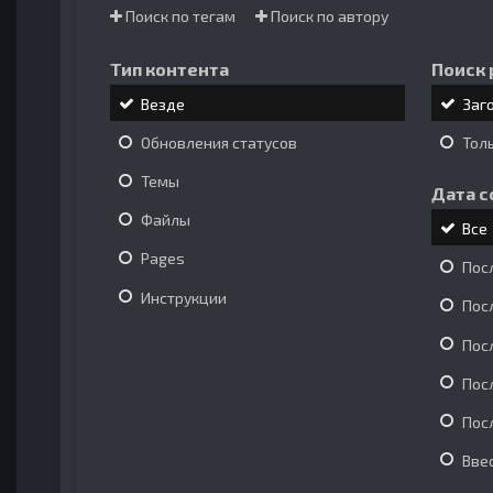
Поиск по тегам
Поиск по автору
Тип контента
Поиск 
Везде
Заг
Обновления статусов
Тол
Темы
Дата с
Файлы
Все
Pages
Пос
Инструкции
Пос
Пос
Пос
Пос
Вве