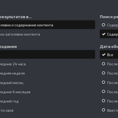
результатов в...
Поиск ре
оловки и содержание контента
Соде
ько заголовки контента
Соде
оздания
Дата об
Все
ледние 24 часа
После
ледняя неделя
После
ледний месяц
После
ледние 6 месяцев
После
ледний год
После
сти своё
Ввест