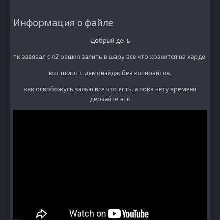
Информация о файле
Добрый день
тк завязал с л2 решил залить в шару все что хранится на харде.
вот шмот с демонэйдж без копирайтов.
как освобожусь залью все что есть. а пока нету времени
дерзайте это