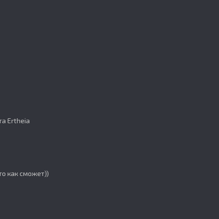
а Ertheia
то как сможет))