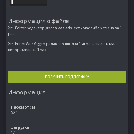
Информация о файле
XmlEditor редактор дропа для acis есть мас вибор смена за 1
раз
XmlEditorWithAggro редактор нпс лвл \ агро acis есть мас
вибор смена за 1 раз
ПОЛУЧИТЬ ПОДДЕРЖКУ
Информация
Просмотры
524
Загрузки
17