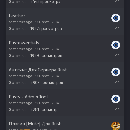
0
ответов
2443
просмотра
марта,
2014
Leather
Автор
fireage
,
23 марта, 2014
23
0
ответов
1987
просмотров
марта,
2014
Rustessentials
Автор
fireage
,
23 марта, 2014
23
0
ответов
1989
просмотров
марта,
2014
Античит Для Сервера Rust
Автор
fireage
,
23 марта, 2014
23
0
ответов
2909
просмотров
марта,
2014
Rusty - Admin Tool
Автор
fireage
,
29 марта, 2014
29
0
ответов
2281
просмотр
марта,
2014
Плагин [Mute] Для Rust
Автор
mcwa
,
30 марта, 2014