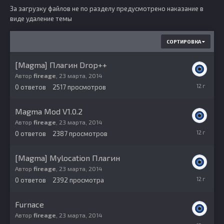
За загрузку файлов не по разделу предусмотрено наказание в
виде удаление темы
СОРТИРОВКА
[Magma] Плагин Drop++
Автор
fireage
,
23 марта, 2014
23
0
ответов
2517
просмотров
марта,
2014
Magma Mod V1.0.2
Автор
fireage
,
23 марта, 2014
23
0
ответов
2387
просмотров
марта,
2014
[Magma] Mylocation Плагин
Автор
fireage
,
23 марта, 2014
23
0
ответов
2392
просмотра
марта,
2014
Furnace
Автор
fireage
,
23 марта, 2014
23