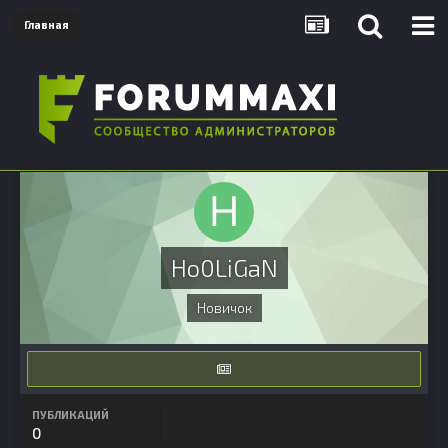
Главная
Ho0LiGaN
Новичок
ПУБЛИКАЦИЙ
0