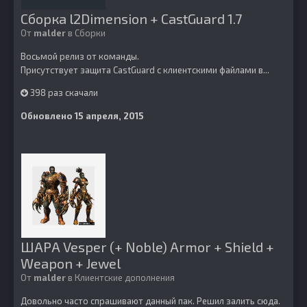
Сборка l2Dimension + CastGuard 1.7
От
malder
в
Сборки
Восьмой релиз от команды.
Присутствует защита CastGuard с клиентскими файлами в...
398 раз скачали
Обновлено
15 апреля, 2015
ШАРА Vesper (+ Noble) Armor + Shield +
Weapon + Jewel
От
malder
в
Клиентские дополнения
Довольно часто спрашивают данный пак. Решил залить сюда.