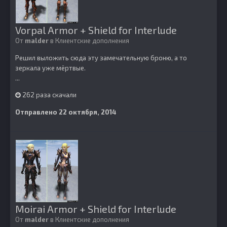
Vorpal Armor + Shield for Interlude
От
malder
в
Клиентские дополнения
Решил выложить сюда эту замечательную броню, а то
зеркала уже мёртвые.
...
262 раза скачали
Отправлено
22 октября, 2014
Moirai Armor + Shield for Interlude
От
malder
в
Клиентские дополнения