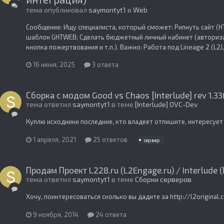
тема опубликовал
saymontyt1
в
Web
Сообщение: Ищу специалиста, который сможет: Рипнуть сайт (HT
шаблон GHTWEB; Сделать бюджетный личный кабинет (авторизац
кнопка пожертвования и т.п.). Важно: Работа под Lineage 2 (L2J,
16 июня, 2025
3 ответа
Сборка с модом Good vs Chaos [Interlude] rev 1.33(
тема ответил
saymontyt1
в теме
[Interlude] OVC-Dev
Куплю исходники последние, кто владеет отпишите, интересуе
1 апреля, 2021
25 ответов
сервер
Продам Проект L228.ru (L2Engage.ru) / Interlude
тема ответил
saymontyt1
в теме
Сборки серверов
Хочу, поинтересоваться сколько вы дадите за http://l2original.
9 ноября, 2014
24 ответа