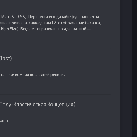
ML + JS + CSS); Перенести его дизайн/функционал на
ия, привязка к аккаунтам L2, отображение баланса,
 High Five); Бюджет ограничен, но адекватный —...
last)
т так-же компил последней ревизии
 (Полу-Классическая Концепция)
com ?