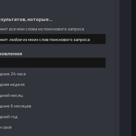
зультатов, которые...
ржит
все
мои слова из поискового запроса
ржит
любое
из моих слов поискового запроса
новления
дние 24 часа
дняя неделя
дний месяц
дние 6 месяцев
дний год
и своё