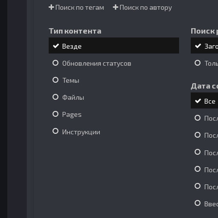
Поиск по тегам
Поиск по автору
Тип контента
Поиск 
Везде
Заг
Обновления статусов
Тол
Темы
Дата с
Файлы
Все
Pages
Пос
Инструкции
Пос
Пос
Пос
Пос
Вве