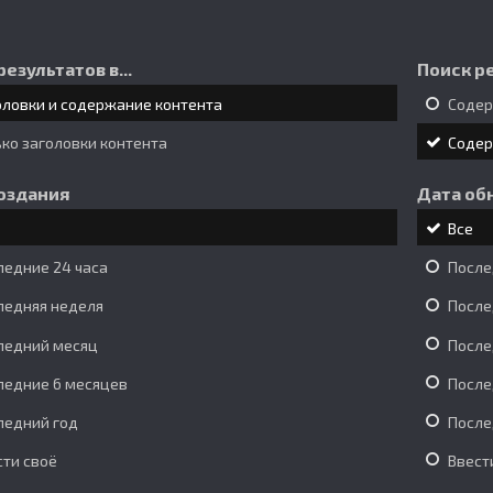
результатов в...
Поиск ре
оловки и содержание контента
Соде
ько заголовки контента
Соде
оздания
Дата об
Все
ледние 24 часа
После
ледняя неделя
После
ледний месяц
После
ледние 6 месяцев
После
ледний год
После
сти своё
Ввест