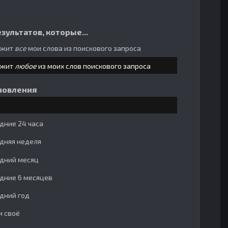
зультатов, которые...
ржит
все
мои слова из поискового запроса
ржит
любое
из моих слов поискового запроса
новления
дние 24 часа
дняя неделя
дний месяц
дние 6 месяцев
дний год
и своё