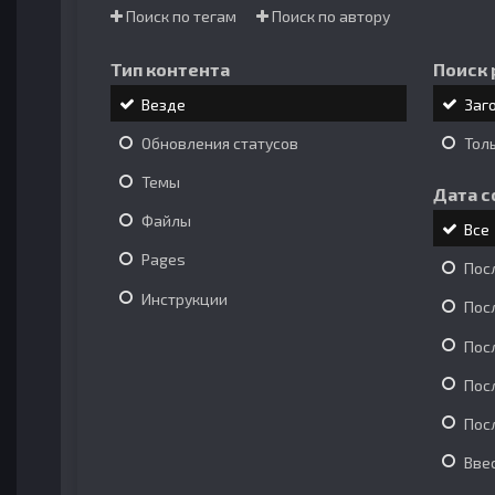
Поиск по тегам
Поиск по автору
Тип контента
Поиск 
Везде
Заг
Обновления статусов
Тол
Темы
Дата с
Файлы
Все
Pages
Пос
Инструкции
Пос
Пос
Пос
Пос
Вве