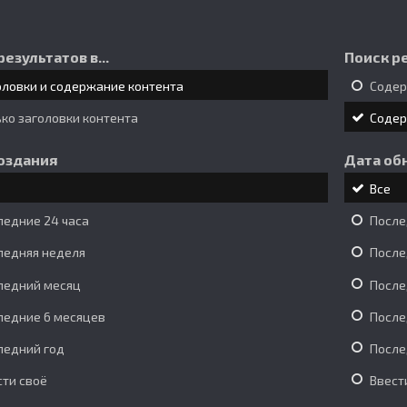
результатов в...
Поиск ре
оловки и содержание контента
Соде
ько заголовки контента
Соде
оздания
Дата об
Все
ледние 24 часа
После
ледняя неделя
После
ледний месяц
После
ледние 6 месяцев
После
ледний год
После
сти своё
Ввест