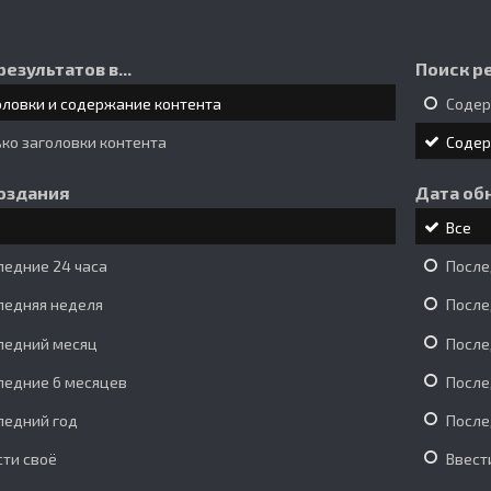
результатов в...
Поиск ре
оловки и содержание контента
Соде
ько заголовки контента
Соде
оздания
Дата об
Все
ледние 24 часа
После
ледняя неделя
После
ледний месяц
После
ледние 6 месяцев
После
ледний год
После
сти своё
Ввест