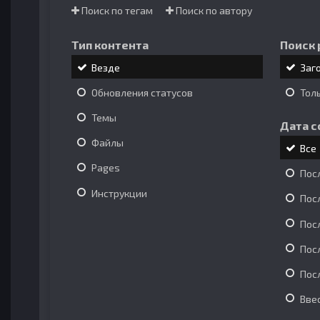
Поиск по тегам
Поиск по автору
Тип контента
Поиск 
Везде
Заг
Обновления статусов
Тол
Темы
Дата с
Файлы
Все
Pages
Пос
Инструкции
Пос
Пос
Пос
Пос
Вве