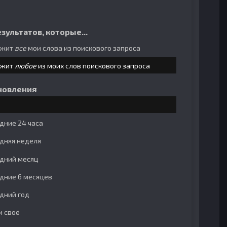
зультатов, которые...
ржит
все
мои слова из поискового запроса
ржит
любое
из моих слов поискового запроса
новления
дние 24 часа
дняя неделя
дний месяц
дние 6 месяцев
дний год
и своё