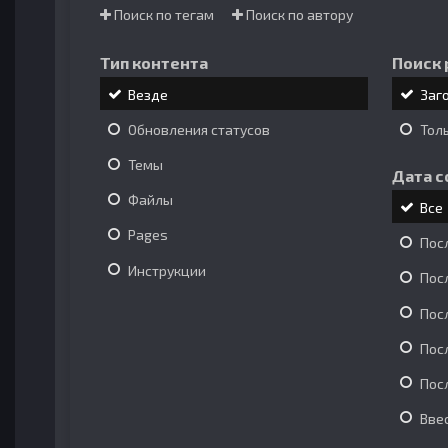
Поиск по тегам
Поиск по автору
Тип контента
Поиск 
Везде
Заг
Обновления статусов
Тол
Темы
Дата с
Файлы
Все
Pages
Пос
Инструкции
Пос
Пос
Пос
Пос
Вве