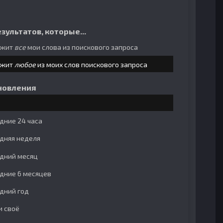
зультатов, которые...
ржит
все
мои слова из поискового запроса
ржит
любое
из моих слов поискового запроса
новления
дние 24 часа
дняя неделя
дний месяц
дние 6 месяцев
дний год
и своё