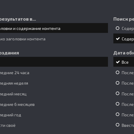
результатов в...
Поиск ре
оловки и содержание контента
Соде
ько заголовки контента
Соде
оздания
Дата об
Все
ледние 24 часа
После
ледняя неделя
После
ледний месяц
После
ледние 6 месяцев
После
ледний год
После
сти своё
Ввест