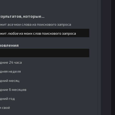
зультатов, которые...
ржит
все
мои слова из поискового запроса
ржит
любое
из моих слов поискового запроса
новления
дние 24 часа
дняя неделя
дний месяц
дние 6 месяцев
дний год
и своё