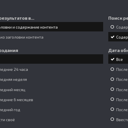
результатов в...
Поиск ре
оловки и содержание контента
Соде
ько заголовки контента
Соде
оздания
Дата об
Все
ледние 24 часа
После
ледняя неделя
После
ледний месяц
После
ледние 6 месяцев
После
ледний год
После
сти своё
Ввест