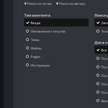
Поиск по тегам
Поиск по автору
Тип контента
Поиск 
Везде
Заг
Обновления статусов
Тол
Темы
Дата с
Файлы
Все
Pages
Пос
Инструкции
Пос
Пос
Пос
Пос
Вве