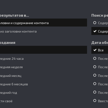
результатов в...
Поиск ре
оловки и содержание контента
Соде
ько заголовки контента
Соде
оздания
Дата об
Все
ледние 24 часа
После
ледняя неделя
После
ледний месяц
После
ледние 6 месяцев
После
ледний год
После
сти своё
Ввест