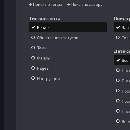
Поиск по тегам
Поиск по автору
Тип контента
Поиск 
Везде
Заг
Обновления статусов
Тол
Темы
Дата с
Файлы
Все
Pages
Пос
Инструкции
Пос
Пос
Пос
Пос
Вве