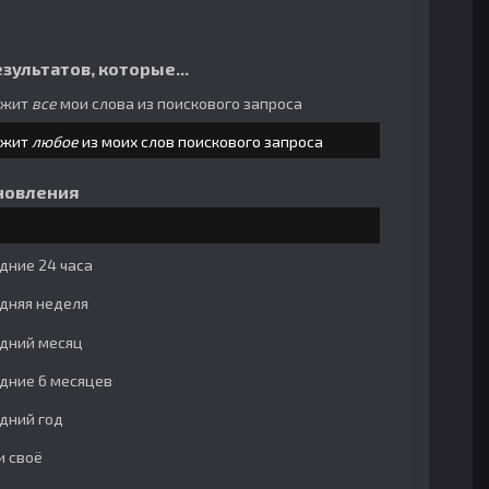
зультатов, которые...
ржит
все
мои слова из поискового запроса
ржит
любое
из моих слов поискового запроса
новления
дние 24 часа
дняя неделя
дний месяц
дние 6 месяцев
дний год
и своё