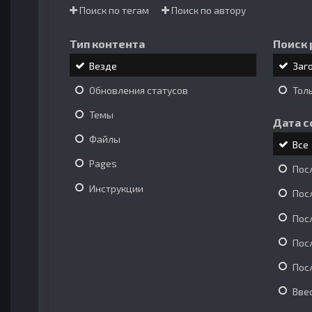
Поиск по тегам
Поиск по автору
Тип контента
Поиск 
Везде
Заг
Обновления статусов
Тол
Темы
Дата с
Файлы
Все
Pages
Пос
Инструкции
Пос
Пос
Пос
Пос
Вве