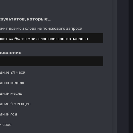
зультатов, которые...
ржит
все
мои слова из поискового запроса
ржит
любое
из моих слов поискового запроса
новления
дние 24 часа
дняя неделя
дний месяц
дние 6 месяцев
дний год
и своё