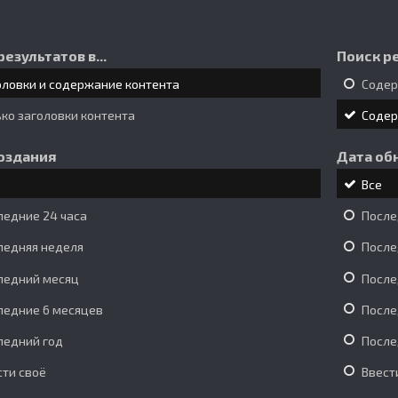
результатов в...
Поиск ре
оловки и содержание контента
Соде
ько заголовки контента
Соде
оздания
Дата об
Все
ледние 24 часа
После
ледняя неделя
После
ледний месяц
После
ледние 6 месяцев
После
ледний год
После
сти своё
Ввест