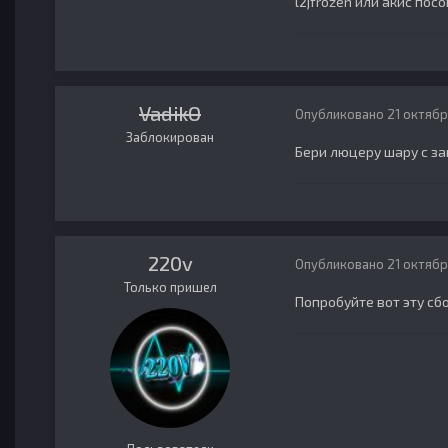
l2jfrozen или акис пос
VadikO
Опубликовано
21 октябр
Заблокирован
Бери люцеру шару с за
220v
Опубликовано
21 октябр
Только пришел
Попробуйте вот эту сб