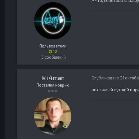
А что, советовать вашу
Пользователи
12
15 сообщений
Mi4man
Опубликовано
21 октябр
Постелил коврик
вот самый лутший вар