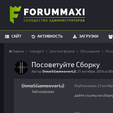
САЙТ
АКТИВНОСТЬ
ЗАГРУЗКИ
Главная
Lineage II
Java платформа
Обсуждения
Посо
Посоветуйте Сборку
Автор
DimaSGameoverL2
,
21 октября, 2014
в
Об
DimaSGameoverL2
Опубликовано
21 октябр
Заблокирован
дайте ссылку на сборку