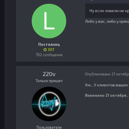
Ну если ловели не нр
Либо у вас, либо у кря
Постоялец
307
782 сообщения
220v
Опубликовано
21 октябр
Только пришел
Хм... У клиентов ваших
Изменено
21 октября,
Пользователи