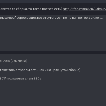
авится та сборка, то тогда вот эта есть)
http://forummaxi.ru/...tkak
кальщиков" серое вещество отсутствует, но не как не гео движок...
я, 2014
(изменено)
 тоже такие траблы есть, как и на крякнутой сборке)
 2014
пользователем 220v