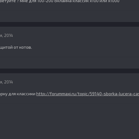
оветуйте ? мне для 100-200 онлайна классик х100 или х1000
я, 2014
щитой от котов.
я, 2014
орку для классики
http://forummaxi.ru/topic/59140-sborka-lucera-ca