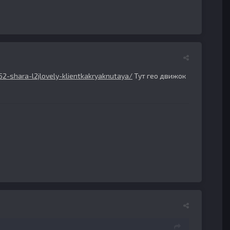
52-shara-l2jlovely-klientkakryaknutaya/
Тут гео движок