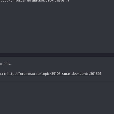
 сборку? Когда гео движок отсутствует?)
я, 2014
иант
http://forummaxi.ru/topic/59105-smartdev/#entry561861