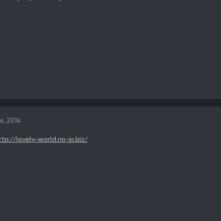
я, 2014
ttp://lovely-world.no-ip.biz/