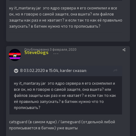
ну it_mantaray.jar это ядро сервера я его скомпилил и все
ок, но я говорю о самой защите, она вшита? или файлов
защиты как раз и не хватает? и если так то как её правильно
запускать? в батник нужно что то прописывать?
Опубликовано
3 февраля, 2020
SteveDogs
1086
В 03.02.2020 в 15:04,
karder
сказал:
ну it_mantaray.jar это ядро сервера я его скомпилил и
все ок, но я говорю о самой защите, она вшита? или
файлов защиты как раз и не хватает? и если так то как
её правильно запускать? в батник нужно что то
прописывать?
catsguard (в самом ядре) / lameguard (отдельной либой
прописывается в батник) уже вшиты