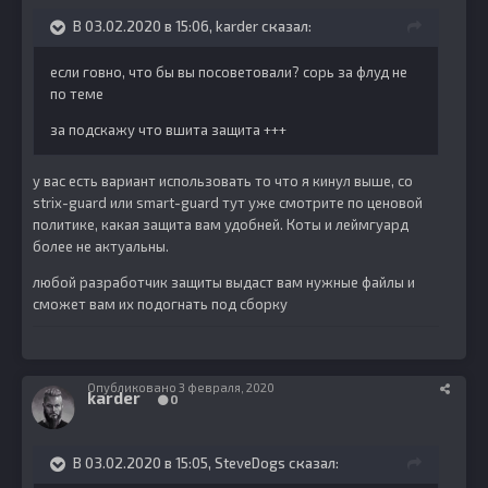
В 03.02.2020 в 15:06,
karder
сказал:
если говно, что бы вы посоветовали? сорь за флуд не
по теме
за подскажу что вшита защита +++
у вас есть вариант использовать то что я кинул выше, со
strix-guard или smart-guard тут уже смотрите по ценовой
политике, какая защита вам удобней. Коты и леймгуард
более не актуальны.
любой разработчик защиты выдаст вам нужные файлы и
сможет вам их подогнать под сборку
Опубликовано
3 февраля, 2020
karder
0
В 03.02.2020 в 15:05,
SteveDogs
сказал: