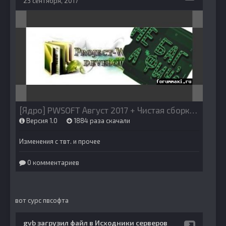
вот сурс пвсофта