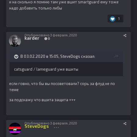
и на сколько я помню там уже вшит smartguard ему тоже
надо добавить только либы
1
Опубликовано
3 февраля, 2020
karder
0
В 03.02.2020 в 15:05,
SteveDogs
сказал:
catsguard / lameguard уже вшиты
если говно, что бы вы посоветовали? сорь за флуд не по
теме
за подскажу что вшита защита +++
Опубликовано
3 февраля, 2020
SteveDogs
1086