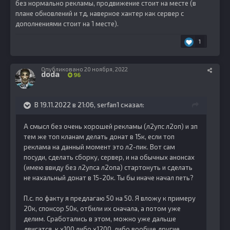
без нормально рекламы, продвижение стоит на месте (в
плане обновлений и тд, наверное хантер как сервер с
дополнениями стоит на 1 месте).
1
Опубликовано
20 ноября, 2022
doda
96
В 19.11.2022 в 21:06,
serfan1
сказал:
А смысл без очень хорошей рекламы (л2упс л2оп) и зп
тем же топ кланам делать донат в 15к, если топ
реклама на данный момент это л2-пик. Вот сам
посуди, сделать сборку, сервер, и на обычных анонсах
(имею ввиду без л2упса л2опа) стартонуть и сделать
не нахальный донат в 15-20к. Ты бы иначе начал петь?
П.с. по факту я предлагаю 50 на 50. Я вложу к примеру
20к, спонсор 50к, отбили их сначала, а потом уже
делим. Сработались в этом, можно уже дальше
двигатся, к х100 либо х1200, либо вообще другие