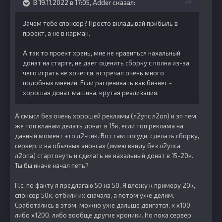
В 19.11.2022 в 17:05,
Adder
сказал:
Зачем тебе спонсор? Просто вкладывай прибыль в
проект, а не в карман.
А так то проект хрень, мне не нравиться нахальный
донат на старте, не дает оценить сборку с полна из-за
чего играть не хочется, встречал очень много
подобных мнений. Если расценивать как бизнес -
хорошая донат машина, крутая реализация.
А смысл без очень хорошей рекламы (л2упс л2оп) и зп тем
же топ кланам делать донат в 15к, если топ реклама на
данный момент это л2-пик. Вот сам посуди, сделать сборку,
сервер, и на обычных анонсах (имею ввиду без л2упса
л2опа) стартонуть и сделать не нахальный донат в 15-20к.
Ты бы иначе начал петь?
П.с. по факту я предлагаю 50 на 50. Я вложу к примеру 20к,
спонсор 50к, отбили их сначала, а потом уже делим.
Сработались в этом, можно уже дальше двигатся, к х100
либо х1200, либо вообще другие хроники. Но пока сервер