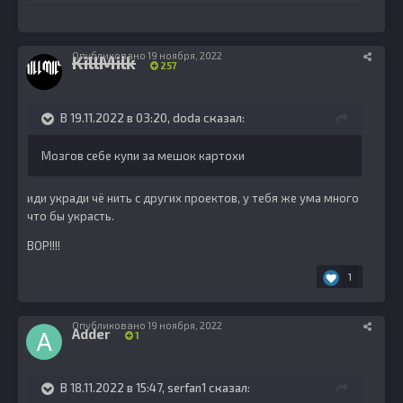
Опубликовано
19 ноября, 2022
KillMilk
257
В 19.11.2022 в 03:20,
doda
сказал:
Мозгов себе купи за мешок картохи
иди укради чё нить с других проектов, у тебя же ума много
что бы украсть.
ВОР!!!!
1
Опубликовано
19 ноября, 2022
Adder
1
В 18.11.2022 в 15:47,
serfan1
сказал: