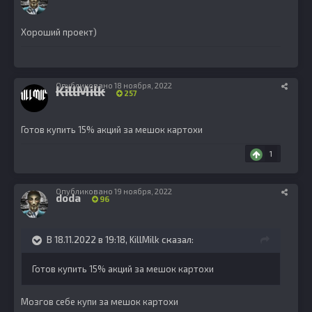
Хороший проект)
Опубликовано
18 ноября, 2022
KillMilk
257
Готов купить 15% акций за мешок картохи
1
Опубликовано
19 ноября, 2022
doda
96
В 18.11.2022 в 19:18,
KillMilk
сказал:
Готов купить 15% акций за мешок картохи
Мозгов себе купи за мешок картохи