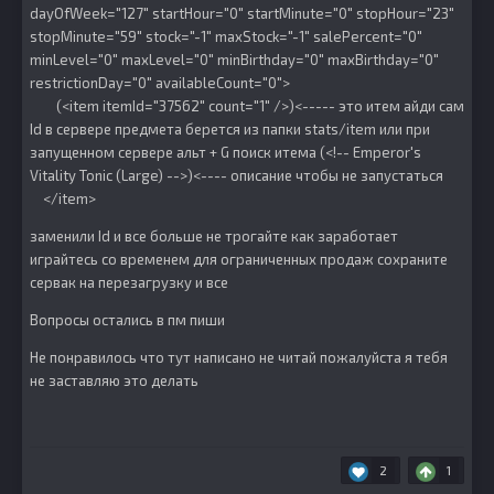
dayOfWeek="127" startHour="0" startMinute="0" stopHour="23"
stopMinute="59" stock="-1" maxStock="-1" salePercent="0"
minLevel="0" maxLevel="0" minBirthday="0" maxBirthday="0"
restrictionDay="0" availableCount="0">
(<item itemId="37562" count="1" />)<----- это итем айди сам
Id в сервере предмета берется из папки stats/item или при
запущенном сервере альт + G поиск итема (<!-- Emperor's
Vitality Tonic (Large) -->)<---- описание чтобы не запустаться
</item>
заменили Id и все больше не трогайте как заработает
играйтесь со временем для ограниченных продаж сохраните
сервак на перезагрузку и все
Вопросы остались в пм пиши
Не понравилось что тут написано не читай пожалуйста я тебя
не заставляю это делать
2
1