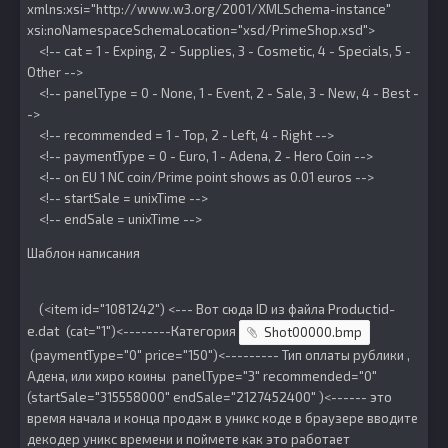
xmlns:xsi="http://www.w3.org/2001/XMLSchema-instance"
xsi:noNamespaceSchemaLocation="xsd/PrimeShop.xsd">
<!-- cat = 1 - Exping, 2 - Supplies, 3 - Cosmetic, 4 - Specials, 5 -
Other -->
<!-- panelType = 0 - None, 1 - Event, 2 - Sale, 3 - New, 4 - Best -
->
<!-- recommended = 1 - Top, 2 - Left, 4 - Right -->
<!-- paymentType = 0 - Euro, 1 - Adena, 2 - Hero Coin -->
<!-- on EU 1 NC coin/Prime point shows as 0.01 euros -->
<!-- startSale = unixTime -->
<!-- endSale = unixTime -->
Шаблон написания
Productid-
(<item id="1081242") <--- Вот сюда ID из файла
e.dat
(cat="1")<--------Категория
Shot00000.bmp
(paymentType="0" price="150")<--------- Тип оплаты рублики ,
Адена, или хиро коины panelType="3" recommended="0"
(startSale="315558000" endSale="2127452400" )<------ это
время начала и конца продаж в уникс коде в браузере вводите
декодер уникс времени и поймете как это работает