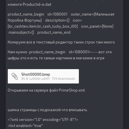
Productid-e.dat
клиенте
product_name_begin id=1080001 outer_name=[Маленькая
Коробка Фортуны] description=[] icon=
[br_cashtex.item.br_cash_lucky_box_i00] icon_panel=[None]
mainsubject=[] product_name_end
Копируем все в текстовый редактор таких строк там много
Нам нужно product_name_begin id=1080001<---- вот эти
цифры это и есть те самые картинки в магазине в игре
Shot00000.bmp
85.8 \u043a\u0411 · 759 downloads
Открываем на сервере файл PrimeShop.xml
шапка страницы с подсказкой что вписывать
<?xml version="1.0" encoding="UTF-8"?>
<list enabled="true"