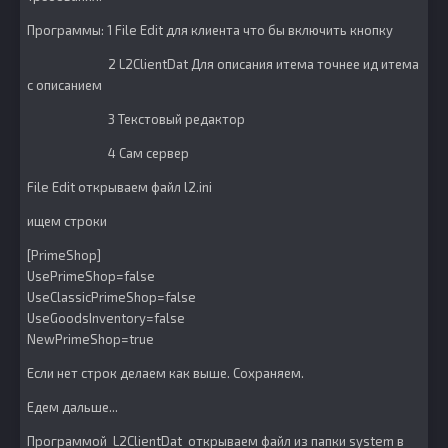
Программы: 1 File Edit для клиента что бы включить кнопку
2 L2ClientDat Для описания итема точнее ид итема
с описанием
3 Текстовый редактор
4 Сам сервер
File Edit открываем файл l2.ini
ищем строки
[PrimeShop]
UsePrimeShop=false
UseClassicPrimeShop=false
UseGoodsInventory=false
NewPrimeShop=true
Если нет строк делаем как выше. Сохраняем.
Едем дальше...
Программой L2ClientDat открываем файл из папки system в