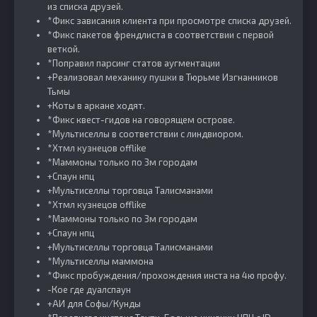
из списка друзей.
*Фикс зависания клиента при просмотре списка друзей.
*Фикс пакетов френдлиста в соответствии с первой
веткой.
*Поправил парсинг статов аугментации
+Реализовал механику пушки в Тюрьме Изгнанников
Тьмы
+Коты в аркане ходят.
*Фикс квест-гидов на говорящем острове.
*Мультиселлы в соответствии с линдвиором.
*Хтмл кузнецов offlike
*Маммоны только по 3м городам
+Спаун нпц
+Мультиселлы торговца Талисманами
*Хтмл кузнецов offlike
*Маммоны только по 3м городам
+Спаун нпц
+Мультиселлы торговца Талисманами
*Мультиселлы маммона
*Фикс пробуждения/прохождения инста на 4ю профу.
-Кое где дуалспаун
+АИ для Софы/Кунды