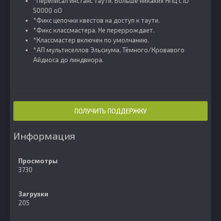
*Переписал инстанс Таути. Больше никаких НПЦ с ID
50000 oO
*Фикс цепочки квестов на доступ к таути.
*Фикс классмастера. Не переррождает.
*Классмастер включен по умолчанию.
*АП мультиселлов Эльсиума, Тёмного/Кровавого
Айдиоса до линдвиора.
ПОЛУЧИТЬ ПОДДЕРЖКУ
Информация
Просмотры
3730
Загрузки
205