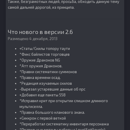
Также, безграмотных людей, просьба, обходить данную тему
самой дальней дорогой, из принципа.
Что нового в версии
2.6
Размещено
4 декабря, 2013
+Статы/Скилы топору таути
*Фикс байлистов торговцев
*Оружие Драконов NG
*Атт оружия Драконов.
*Правки систематики суммонов
*Правка времени осад.
*Редакция изучаемых скилов
-Вырезал устаревшие данные об npc
+Добавил еще пакеты 558
*Исправил крит при открытии слишком длинного
мультиселла.
*Правка большого кланового знака.
+Синхрон с первой веткой
*Переработал систематику инвентаря персонажа
*Правильные методы работы с LevelSet(levels)