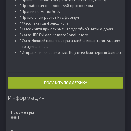
*Проработал синхрон с 558 протоколом
*Правки по ArmorSets
*Правильный расчет PvE формул
*Фикс пакетов френдлиста
*Фикс крита при открытии подробной инфы о друге
*Фикс НПЕ ExLoadInstanceZoneHistory
*Фикс Нижней панельки при апдейте инвентаря. Бывало
что адена = null
*Исправил ключевые хтмл. Не у всех был верный байпасс
ПОЛУЧИТЬ ПОДДЕРЖКУ
Информация
Просмотры
8361