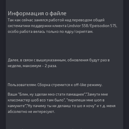
Информация о файле
Так как сейчас занялся работой над переводом общей
систематики поддержки клиента Lindvior 558/Epeisodion 575,
особо работа велась только по ядру/скриптам.
Далее, в связи с вышеуказанным, обновления будут раз в
неделю, максимум - 2 раза.
Пользователям: Сборка стремится к off-like режиму.
Ваши "Блин, ну зделаи мнэ стати памащнее","Замути мне
классмастер шоб всо там было", "пирипеши мне шоп в
камуните","Ну пачиму ты ни делаиш то шо я хочу" и т.д. меня
абсолютно не интересуют.