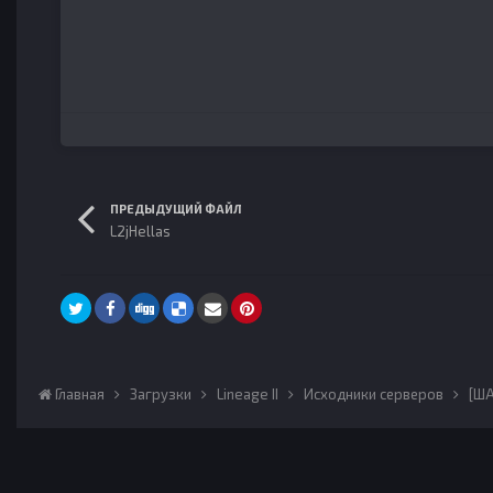
ПРЕДЫДУЩИЙ ФАЙЛ
L2jHellas
Главная
Загрузки
Lineage II
Исходники серверов
[ША