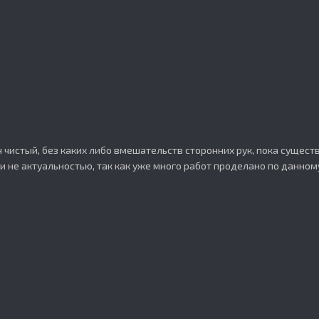
н чистый, без каких либо вмешательств сторонних рук, пока сущест
зи не актуальностью, так как уже много работ проделано по данному