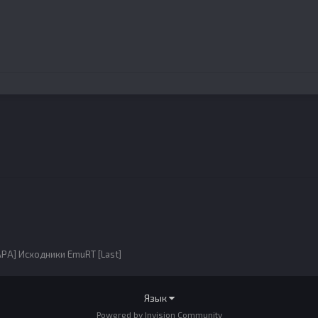
РА] Исходники EmuRT [Last]
Язык
Powered by Invision Community