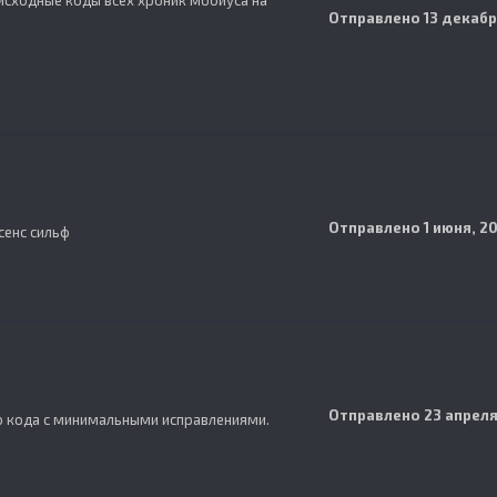
исходные коды всех хроник мобиуса на
Отправлено
13 декабр
Отправлено
1 июня, 2
сенс сильф
Отправлено
23 апреля
о кода с минимальными исправлениями.