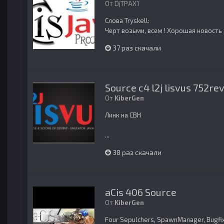
От
DjTPAX1
Слова Tryskell:
Черт возьми, всем ! Хорошая новость д
37 раз скачали
Source с4 l2j lisvus 752re
От
KiberGen
Линк на СВН
...
38 раз скачали
aCis 406 Source
От
KiberGen
Four Sepulchers, SpawnManager, Bugfi