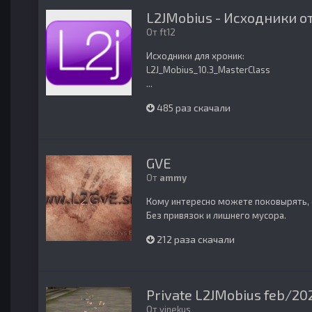
L2JMobius - Исходники от
От
ft12
Исходники для хроник:
L2J_Mobius_10.3_MasterClass
...
485 раз скачали
GVE
От
ammy
Кому интересно можете поковырять, с
Без привязок и лишнего мусора.
212 раза скачали
Private L2JMobius feb/20
От
vinekus