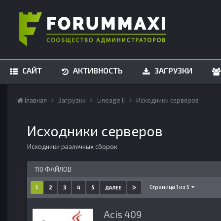
САЙТ
АКТИВНОСТЬ
ЗАГРУЗКИ
Главная
Загрузки
Lineage II
Исходники серверов
Исходники серверов
Исходники различных сборок
110 ФАЙЛОВ
Страница 1 из 5
1
2
3
4
5
ДАЛЕЕ
Acis 409