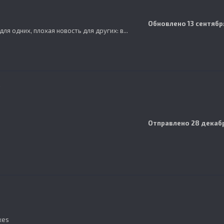
Обновлено
13 сентябр
ля одних, плохая новость для других: в...
v
Отправлено
28 декаб
xes