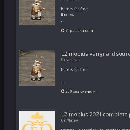
Here is for free
If need.
...
71 раз скачали
L2jmobius vanguard sour
От
vinekus
Here is for free
...
250 раз скачали
L2jmobius 2021 complete 
От
Matey