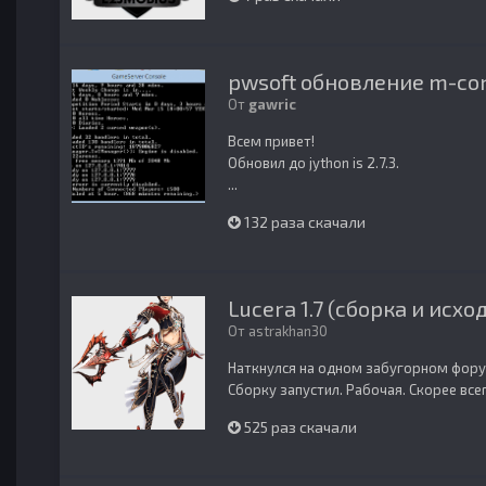
pwsoft обновление m-con
От
gawric
Всем привет!
Обновил до jython is 2.7.3.
...
132 раза скачали
Lucera 1.7 (сборка и исхо
От
astrakhan30
Наткнулся на одном забугорном фору
Сборку запустил. Рабочая. Скорее все
525 раз скачали