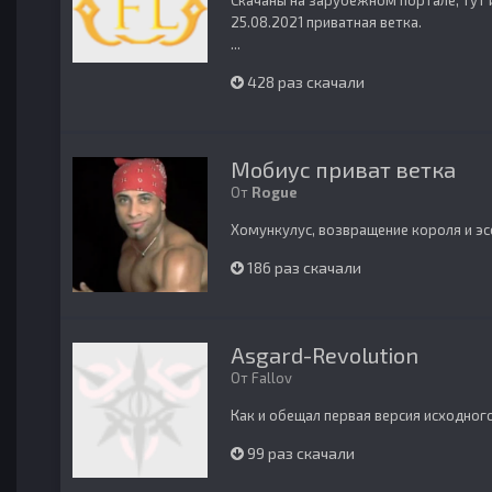
Скачаны на зарубежном портале, тут 
25.08.2021 приватная ветка.
...
428 раз скачали
Мобиус приват ветка
От
Rogue
Хомункулус, возвращение короля и эс
186 раз скачали
Asgard-Revolution
От
Fallov
Как и обещал первая версия исходног
99 раз скачали