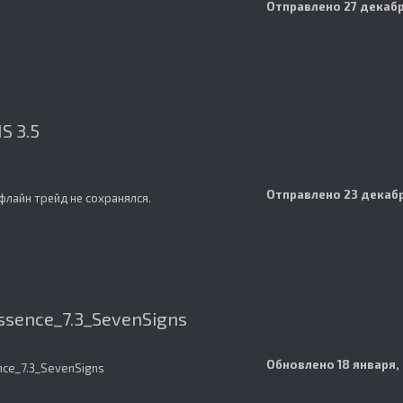
Отправлено
27 декабр
S 3.5
Отправлено
23 декабр
флайн трейд не сохранялся.
ssence_7.3_SevenSigns
Обновлено
18 января,
nce_7.3_SevenSigns