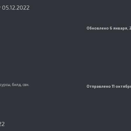
 05.12.2022
Обновлено
6 января, 
урсы, билд, свн.
Отправлено
11 октябр
22