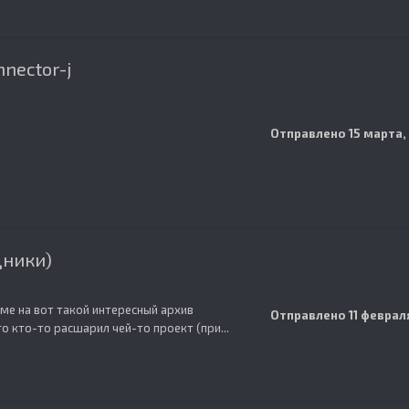
nector-j
Отправлено
15 марта,
дники)
ме на вот такой интересный архив
Отправлено
11 феврал
го кто-то расшарил чей-то проект (при...