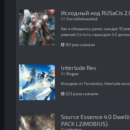
Исходный код RUSaCis 2.
От
ForceUnleashed
Как и обещалось ранее, каждые 10 ре
ревизий (то есть с выходом 3.0 должн
161 раз скачали
Interlude Rev
От
Rogue
Исходник от Fernandos, Interlude на к
223 раза скачали
Source Essence 4.0 Dwelli
PACK L2JMOBIUS).
От
Infinitys