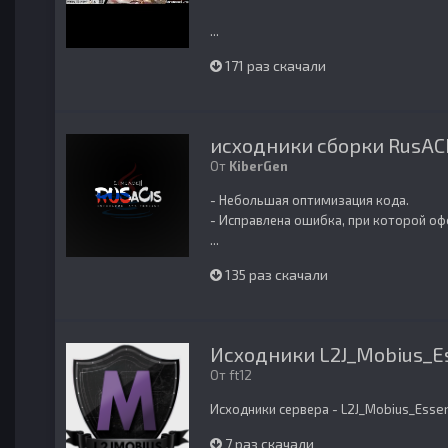
...
171 раз скачали
исходники сборки RusACI
От
KiberGen
- Небольшая оптимизация кода.
- Исправлена ошибка, при которой оф
...
135 раз скачали
Исходники L2J_Mobius_E
От
ft12
Исходники сервера - L2J_Mobius_Esse
7 раз скачали