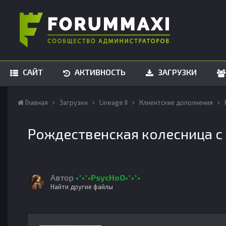
САЙТ
АКТИВНОСТЬ
ЗАГРУЗКИ
Главная
Загрузки
Lineage II
Клиентские дополнения
Рождественская колесница с 
Автор
•°•°•PsycHoO•°•°•
Найти другие файлы