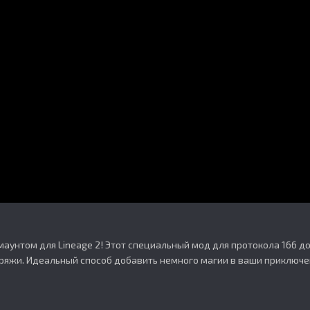
аунтом для Lineage 2! Этот специальный мод для протокола 166 д
пряжи. Идеальный способ добавить немного магии в ваши приключе