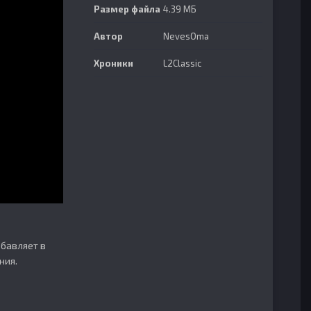
Размер файла
4.39 МБ
Автор
NevesOma
Хроники
L2Classic
обавляет в
ния.