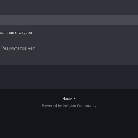
овления статусов
Результатов нет
Язык
Powered by Invision Community