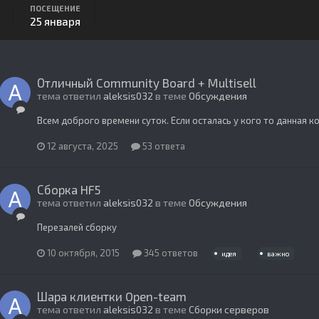
ПОСЕЩЕНИЕ
25 января
Отличный Community Board + Multisell
тема ответил
aleksis032
в теме
Обсуждения
Всем доброго времени суток. Если осталась у кого то данная 
12 августа, 2025
53 ответа
Сборка HF5
тема ответил
aleksis032
в теме
Обсуждения
Перезалей сборку
10 октября, 2015
345 ответов
идея
важно
Шара клиентки Open-team
тема ответил
aleksis032
в теме
Сборки серверов