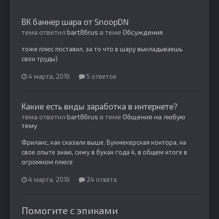
ВК баннер шара от SnoopDN
тема ответил
bart86rus
в теме
Обсуждения
тоже плюс поставил, за то что в шару выкладываешь
свои труды)
4 марта, 2016
5 ответов
Какие есть виды заработка в интернете?
тема ответил
bart86rus
в теме
Общение на любую
тему
Фриланс, как сказали выше. Букмекерская контора, на
свое опыте знаю, сижу в буках года 4, в общем итоге в
огромном плюсе
4 марта, 2016
24 ответа
Помогите с эпиками