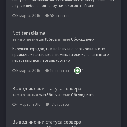
л2упс и небольшой накрутке голосов в л2топе
5 марта, 2016
48 ответов
NotItemsName
тема ответил
bart86rus
в теме
Обсуждения
Нарушен порядок, там по id нужно сортировать и по
предметам насоклько я помню, также мучался в итоге
переставил все и всё заработало
5 марта, 2016
14 ответов
1
Вывод иконки статуса сервера
тема ответил
bart86rus
в теме
Обсуждения
4 марта, 2016
17 ответов
Вывод иконки статуса сервера