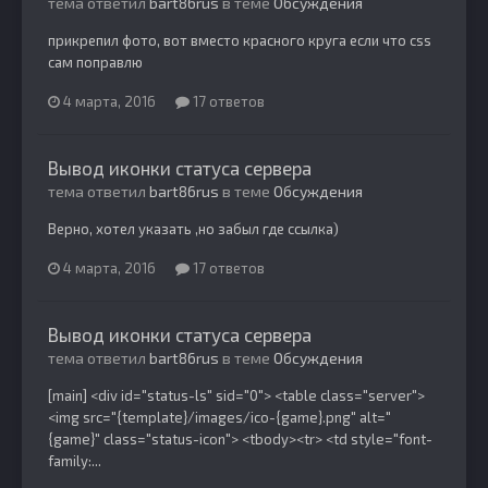
тема ответил
bart86rus
в теме
Обсуждения
прикрепил фото, вот вместо красного круга если что css
сам поправлю
4 марта, 2016
17 ответов
Вывод иконки статуса сервера
тема ответил
bart86rus
в теме
Обсуждения
Верно, хотел указать ,но забыл где ссылка)
4 марта, 2016
17 ответов
Вывод иконки статуса сервера
тема ответил
bart86rus
в теме
Обсуждения
[main] <div id="status-ls" sid="0"> <table class="server">
<img src="{template}/images/ico-{game}.png" alt="
{game}" class="status-icon"> <tbody><tr> <td style="font-
family:...