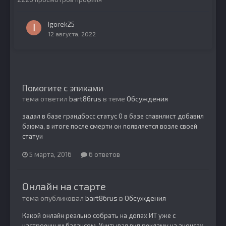
Igorek25
12 августа, 2022
Помогите с эпиками
тема ответил
bart86rus
в теме
Обсуждения
задал в базе грандбосс статус 0 в базе спавнлист добавил
баюма, в итоге после смерти он появляется возле своей
статуи
5 марта, 2016
6 ответов
Онлайн на старте
тема опубликовал
bart86rus
в
Обсуждения
Какой онлайн реально собрать на допах ИТ уже с
настроенным балансом. Учитывая вип рекламу на анонсах