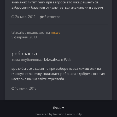
акаманах литит гейм при запросе ето уже решаеться
забросом к базе или откулючаеться акаманахи и заречч
24 мая, 2019
6 ответов
lzlzsahsa
подписался на
mcwa
5 февраля, 2019
робокасса
тема опубликовал
lzlzsahsa
в
Web
вродибы все зделал но при выборе перса жмеш ок и на
главную страничку скидывает робокаса одобрела все там
настроил как на сайте стресвеба
16 июля, 2018
Язык
Powered by Invision Community