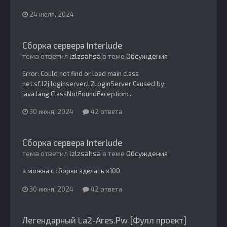
24 июля, 2024
Сборка сервера Interlude
тема ответил
lzlzsahsa
в теме
Обсуждения
Error: Could not find or load main class
net.sf.l2j.loginserver.L2LoginServer Caused by:
java.lang.ClassNotFoundException:...
30 июня, 2024
42 ответа
Сборка сервера Interlude
тема ответил
lzlzsahsa
в теме
Обсуждения
а можна с сборки зделать х100
30 июня, 2024
42 ответа
Легендарный La2-Ares.Pw [Фулл проект]