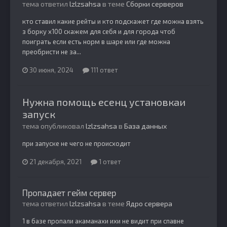
тема ответил
lzlzsahsa
в теме
Сборки серверов
кто ставил какие рейты и кто подскажет где можна взять
з борку х100 скажем для себя и для города чтоб
поиграть если есть норм в шаре или где можна
преобристи не за...
30 июня, 2024
111 ответ
Нужна помощь есенц установкаи
запуск
тема опубликовал
lzlzsahsa
в
База данных
при запуске не чего не происходит
21 декабря, 2021
1 ответ
Пропадает гейм сервер
тема ответил
lzlzsahsa
в теме
Ядро сервера
1 в базе пропали акаманахи ихи не видит при спавне