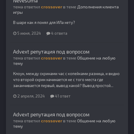
NevesOma
тема ответил
crossover
в теме
Дополнения клиента
игры
В шаре как я понял для ИЛа нету?
5 июня, 2024
4 ответа
Advext репутация под вопросом
тема ответил
crossover
в теме
Общение на любую
тему
Клоун, между скринами час с копейками разница, и видно
что второй скрин начинается не с того места где
заканчивается первый, вывод какой? Вывод простой...
2 апреля, 2024
41 ответ
Advext репутация под вопросом
тема ответил
crossover
в теме
Общение на любую
тему