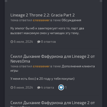
Lineage 2 Throne 2.2: Gracia Part 2
тема ответил
crossover
в теме
Обсуждения
Ну эпилог бы мб и заинтересует кого то, парт два
вызовет максимум смех у читающих эту тему.
6 июля, 2024
8 ответов
Скилл Дыхание Фафуриона для Lineage 2 от
NevesOma
тема ответил
crossover
в теме
Дополнения клиента
игры
У меня есть босс) в 20 году у тебя покупал)
6 июня, 2024
4 ответа
1
Скилл Дыхание Фафуриона для Lineage 2 от