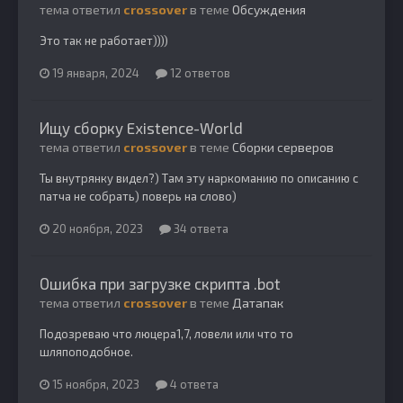
тема ответил
crossover
в теме
Обсуждения
Это так не работает))))
19 января, 2024
12 ответов
Ищу сборку Existence-World
тема ответил
crossover
в теме
Сборки серверов
Ты внутрянку видел?) Там эту наркоманию по описанию с
патча не собрать) поверь на слово)
20 ноября, 2023
34 ответа
Ошибка при загрузке скрипта .bot
тема ответил
crossover
в теме
Датапак
Подозреваю что люцера1,7, ловели или что то
шляпоподобное.
15 ноября, 2023
4 ответа