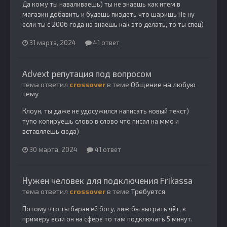
Да кому ты наваливаешь) ты не знаешь как итем в
магазин добавить и будешь пиздеть что шаришь Не ну
если ты с 2006 года не знаешь как это делать, то ты спец)
31 марта, 2024
41 ответ
Advext репутация под вопросом
тема ответил
crossover
в теме
Общение на любую
тему
Клоун, ты даже не удосужился написать новый текст)
тупо копируешь слово в слово что писал на ммо и
вставляешь сюда)
30 марта, 2024
41 ответ
Нужен человек для подключения Frikassa
тема ответил
crossover
в теме
Требуется
Потому что ты баран ей богу, лиж бы высрать чёт, к
примеру если он на сфере то там подключать 5 минут.