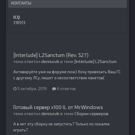
КОНТАКТЫ
ICQ
318913
[Interlude] L2Sanctum (Rev. 527)
тема ответил
denisovik
в теме
[Interlude] L2Sanctum
Активируйте уже на форуме пож) Хочу привязать Ваш ГС
с другому ЛСу, пишет о несоответствии пакетов(
5 октября, 2019
6 ответов
Готовый сервер x100 IL от MrWindows
тема ответил
denisovik
в теме
Сборки серверов
А в нет эту сборку не запустить? Только по локалке
играть?