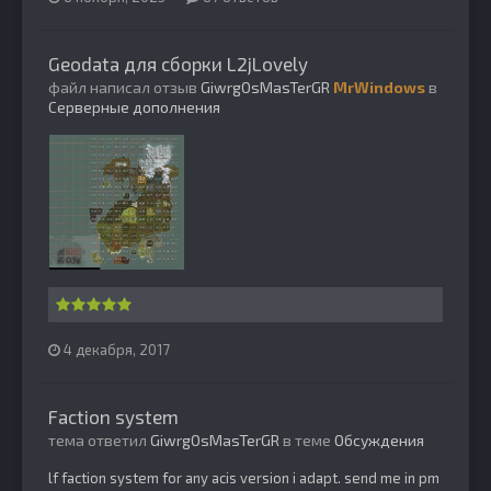
Geodata для сборки L2jLovely
файл написал отзыв
GiwrgOsMasTerGR
MrWindows
в
Серверные дополнения
4 декабря, 2017
Faction system
тема ответил
GiwrgOsMasTerGR
в теме
Обсуждения
lf faction system for any acis version i adapt. send me in pm