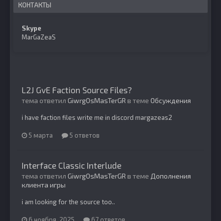
КОНТАКТЫ
Skype
MarGaZeaS
L2J GvE Faction Source Files?
тема ответил
GiwrgOsMasTerGR
в теме
Обсуждения
i have faction files write me in discord margazeas2
5 марта
5 ответов
Interface Classic Interlude
тема ответил
GiwrgOsMasTerGR
в теме
Дополнения
клиента игры
i am looking for the source too..
6 ноября, 2025
67 ответов