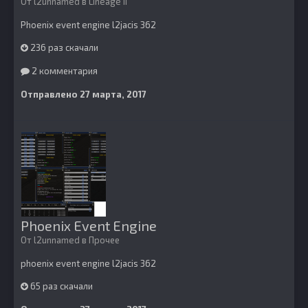
От
l2unnamed
в
Lineage II
Phoenix event engine l2jacis 362
236 раз скачали
2 комментария
Отправлено
27 марта, 2017
Phoenix Event Engine
От
l2unnamed
в
Прочее
phoenix event engine l2jacis 362
65 раз скачали