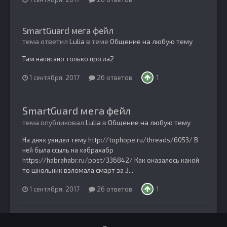
SmartGuard мега фейл
тема ответил
Lulia
в теме
Общение на любую тему
Там написано только про ла2
1 сентября, 2017
26 ответов
1
SmartGuard мега фейл
тема опубликовал
Lulia
в
Общение на любую тему
На днях увидел тему http://tophope.ru/threads/6053/ В
ней была ссыль на хабрахабр
https://habrahabr.ru/post/336842/ Как оказалось какой
то школьник взломала смарт за 3...
1 сентября, 2017
26 ответов
1