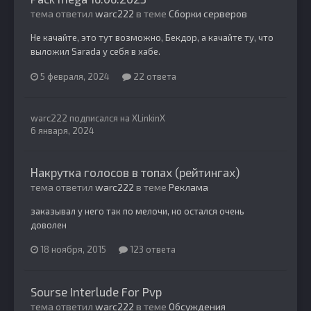
тема ответил
warc222
в теме
Сборки серверов
Не качайте, это тут возможно, Бекдор, а качайте ту, что
выложил Sarada у себя в хабе.
5 февраля, 2024
22 ответа
warc222
подписался на
XLinkinX
6 января, 2024
Накрутка голосов в топах (рейтингах)
тема ответил
warc222
в теме
Реклама
заказывал у него так по мелочи, но остался очень
доволен
18 ноября, 2015
123 ответа
Sourse Interlude For Pvp
тема ответил
warc222
в теме
Обсуждения