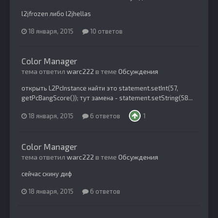
l2jfrozen либо l2jhellas
18 января, 2015
10 ответов
Color Manager
тема ответил
warc222
в теме
Обсуждения
открыть L2PcInstance найти это statement.setInt(57,
getPcBangScore()); тут замена - statement.setString(58...
18 января, 2015
6 ответов
1
Color Manager
тема ответил
warc222
в теме
Обсуждения
сейчас скину диф
18 января, 2015
6 ответов