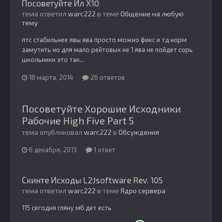
Посоветуйте Ил Х10
тема ответил
warc222
в теме
Общение на любую
тему
птс стабильнее явы ява просто можно фикс и тд норм
замутить но для мало рейтовых не 1 ява не пойдет сорь
школьники это так...
18 марта, 2014
26 ответов
Посоветуйте Хорошие Исходники
Рабочие High Five Part 5
тема опубликовал
warc222
в
Обсуждения
6 декабря, 2013
1 ответ
Скинте Исходы L2Jsoftware Rev. 105
тема ответил
warc222
в теме
Ядро сервера
115 сегодня гляну мб дет есть