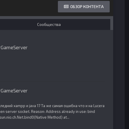
ОБЗОР КОНТЕНТА
Сообщества
erGameServer
erGameServer
едний xampp и java 17 Та же самая ошибка что и на Lucera
open server socket. Reason: Address already in use: bind
sun.nio.ch.Net.bind0(Native Method) at...