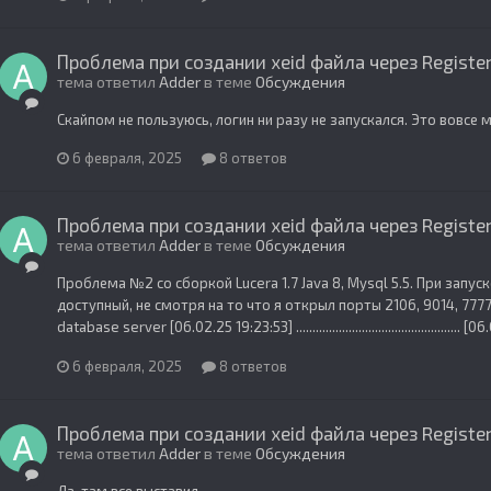
Проблема при создании xeid файла через Regist
тема ответил
Adder
в теме
Обсуждения
Скайпом не пользуюсь, логин ни разу не запускался. Это вовсе 
6 февраля, 2025
8 ответов
Проблема при создании xeid файла через Regist
тема ответил
Adder
в теме
Обсуждения
Проблема №2 со сборкой Lucera 1.7 Java 8, Mysql 5.5. При запу
доступный, не смотря на то что я открыл порты 2106, 9014, 7777
database server [06.02.25 19:23:53] ...........................................
6 февраля, 2025
8 ответов
Проблема при создании xeid файла через Regist
тема ответил
Adder
в теме
Обсуждения