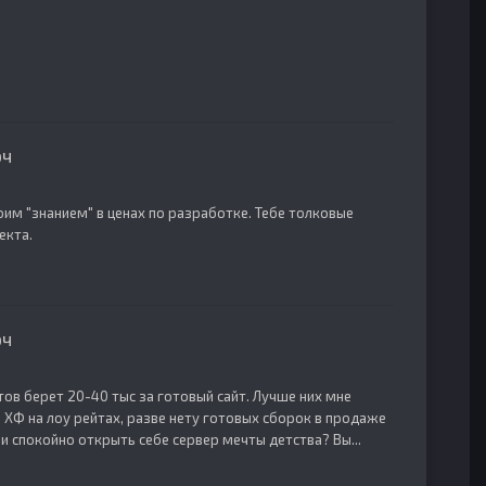
юч
оим "знанием" в ценах по разработке. Тебе толковые
екта.
юч
тов берет 20-40 тыс за готовый сайт. Лучше них мне
 ХФ на лоу рейтах, разве нету готовых сборок в продаже
и спокойно открыть себе сервер мечты детства? Вы...