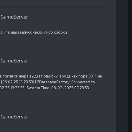
erGameServer
мой первый запуск какой либо сборки
erGameServer
ске логин сервера выдает ошибку, вроде как порт 9014 не
 [06.02.25 19:23:53] L2DatabaseFactory: Connected to
....... [06.02.25 19:23:53] System Time: 06-02-2025 07:23:53...
erGameServer