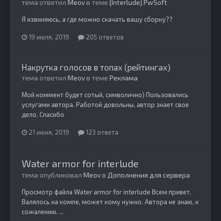
тема ответил
Meov
в теме
[Interlude] PwSoft
Я извиняюсь, а где можно скачать вашу сборку??
19 июля, 2019
205 ответов
Накрутка голосов в топах (рейтингах)
тема ответил
Meov
в теме
Реклама
Мой коммент будет сотый, символично) Пользовались
услугами автора. Работой довольны, автор знает свое
дело. Спасибо
21 июня, 2019
123 ответа
Water armor for interlude
тема опубликовал
Meov
в
Дополнения для сервера
Просмотр файла Water armor for interlude Всем привет.
Валялось на компе, может кому нужно. Автора не знаю, к
сожалению. ...