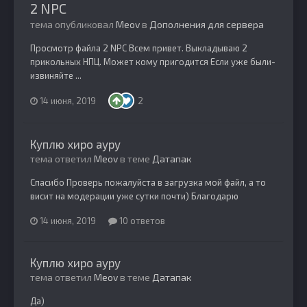
2 NPC
тема опубликовал
Meov
в
Дополнения для сервера
Просмотр файла 2 NPC Всем привет. Выкладываю 2
прикольных НПЦ. Может кому пригодится Если уже были-
извиняйте ...
14 июня, 2019
2
Куплю хиро ауру
тема ответил
Meov
в теме
Датапак
Спасибо Проверь пожалуйста в загрузка мой файл, а то
висит на модерации уже сутки почти) Благодарю
14 июня, 2019
10 ответов
Куплю хиро ауру
тема ответил
Meov
в теме
Датапак
Да)