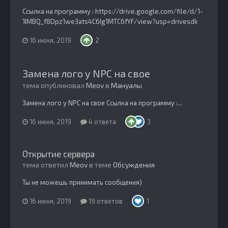
Ссылка на программу : https://drive.google.com/file/d/1-
1IMBQ_f8Dpz1we3ats4C6Ig1MTC6fYF/view?usp=drivesdk
16 июня, 2019
2
Замена лого у NPC на свое
тема опубликовал
Meov
в
Мануалы
Замена лого у NPC на свое Ссылка на программу :...
16 июня, 2019
4 ответа
3
Открытие сервера
тема ответил
Meov
в теме
Обсуждения
Ты не можешь принимать сообщения)
16 июня, 2019
19 ответов
1