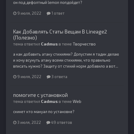
он под дефолтный lemon попдойдет?
9 июля, 2022
1 ответ
Как Добавлять Статы Вещам В Lineage2
(Полезно)
тема ответил
Cadmus
в теме
Творчество
а как добавить атаку стихиями? Допустим я тадик делаю
и хочу всунуть атаку всеми стихиями, что правильно
вписать нужно? Защиту от стихий норм добавило а вот...
9 июля, 2022
3 ответа
помогите с установкой
тема ответил
Cadmus
в теме
Web
скинет кто мануал по установке?
3 июля, 2022
49 ответов