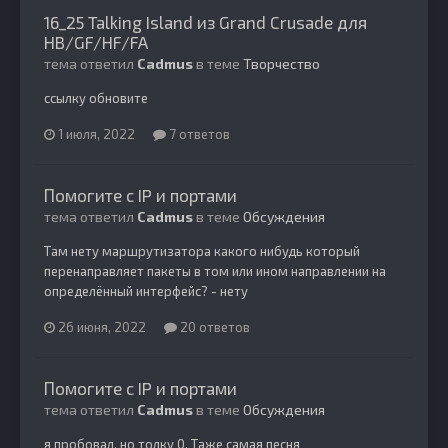
16_25 Talking Island из Grand Crusade для
HB/GF/HF/FA
тема ответил
Cadmus
в теме
Творчество
ссылку обновите
1 июля, 2022
7 ответов
Помогите с IP и портами
тема ответил
Cadmus
в теме
Обсуждения
Там нету маршрутизатора какого нибудь который
перенаправляет пакеты в том или ином направлении на
определённый интерфейс? - нету
26 июня, 2022
20 ответов
Помогите с IP и портами
тема ответил
Cadmus
в теме
Обсуждения
я пробовал, но толку 0. Таже самая песня