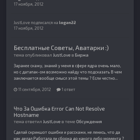
17 ноября, 2012
JustLove
подписался на
logan22
17 ноября, 2012
Бесплатные Советы, Аватарки :)
тема опубликовал
JustLove
в
Биржа
Заранее скажу, знаний у меня в сфере ядра очень мало,
но с датапак-ом возможно найду что подсказать В чем
заключается вообще смысл этой темы ? Если честно...
11 сентября, 2012
1 ответ
Что За Ошибка Error Can Not Resolve
Hostname
тема ответил
JustLove
в теме
Обсуждения
Сделай скриншот ошибки и расскажи, не ленись, что да
как делал Работала ли сборка до какого либо момента ?