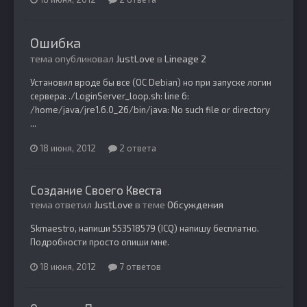
Ошибка
тема опубликовал
JustLove
в
Lineage 2
Установил вроде бы все (OC Debian) но при запуске логин
сервера: ./LoginServer_loop.sh: line 6:
/home/java/jre1.6.0_26/bin/java: No such file or directory
...
18 июня, 2012
2 ответа
Создание Своего Квеста
тема ответил
JustLove
в теме
Обсуждения
Skmaestro, напиши 553518579 (ICQ) напишу бесплатно.
Подробности просто опиши мне.
18 июня, 2012
7 ответов