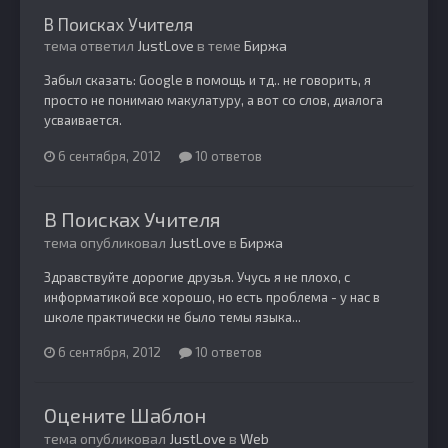
В Поисках Учителя
тема ответил
JustLove
в теме
Биржа
Забыл сказать: Google в помощь и тд.. не говорить, я
просто не понимаю макулатуру, а вот со слов, диалога
усваивается.
6 сентября, 2012
10 ответов
В Поисках Учителя
тема опубликовал
JustLove
в
Биржа
Здравствуйте дорогие друзья. Учусь я не плохо, с
информатикой все хорошо, но есть проблема - у нас в
школе практически не было темы языка...
6 сентября, 2012
10 ответов
Оцените Шаблон
тема опубликовал
JustLove
в
Web