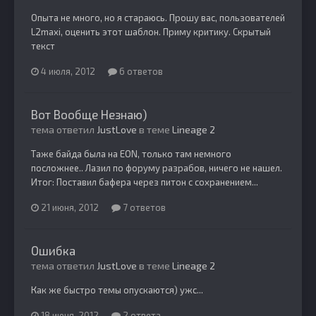
Опыта не много, но я стараюсь. Прошу вас, пользователей
L2maxi, оценить этот шаблон. Приму критику. Скрытый
текст
4 июля, 2012
6 ответов
Вот Вообще Незнаю)
тема ответил
JustLove
в теме
Lineage 2
Таже байда была на EON, только там немного
посложнее.. Лазил по форуму разрабов, ничего не нашел.
Итог: Поставил бафера через питон с сохранением...
21 июня, 2012
7 ответов
Ошибка
тема ответил
JustLove
в теме
Lineage 2
Как же быстро темы опускаются) ужс...
18 июня, 2012
2 ответа