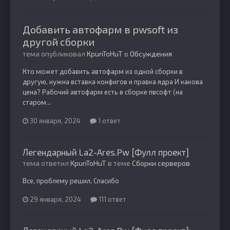
Добавить автофарм в pwsoft из
другой сборки
тема опубликовал
KpunToHuT
в
Обсуждения
Кто может добавить автофарм из одной сборки в
другую, нужна вставка конфигов и правка ядра И какова
цена? Рабочий автофарм есть в сборке пвсофт (на
старом...
30 января, 2024
1 ответ
Легендарный La2-Ares.Pw [Фулл проект]
тема ответил
KpunToHuT
в теме
Сборки серверов
Все, проблему решил, Спасибо
29 января, 2024
111 ответ