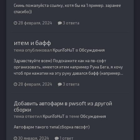
Скинь пожалуйста ссылку, хотя бы на 1 пример. заранее
спасибо))
28 февраля, 2024
3 ответа
итем и бафф
тема опубликовал
KpunToHuT
в
Обсуждения
Здравствуйте всем) Подскажите как на пв-софт
организовать, имеется итем например Руна Бега, я хочу
чтоб при нажатии на эту руну давался бафф (например...
28 февраля, 2024
3 ответа
Добавить автофарм в pwsoft из другой
сборки
тема ответил
KpunToHuT
в теме
Обсуждения
Автофарм такого типа(сборка пвсофт)
30 января, 2024
1 ответ