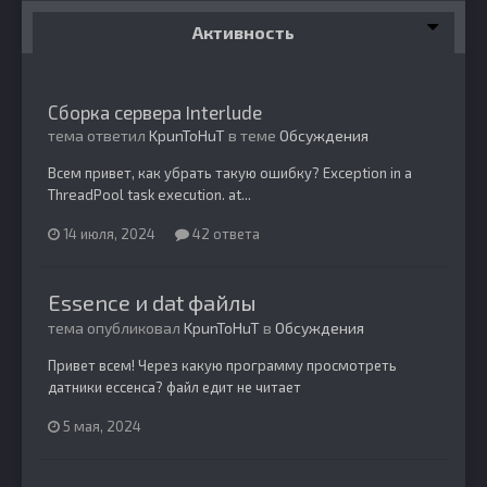
Активность
Сборка сервера Interlude
тема ответил
KpunToHuT
в теме
Обсуждения
Всем привет, как убрать такую ошибку? Exception in a
ThreadPool task execution. at...
14 июля, 2024
42 ответа
Essence и dat файлы
тема опубликовал
KpunToHuT
в
Обсуждения
Привет всем! Через какую программу просмотреть
датники ессенса? файл едит не читает
5 мая, 2024