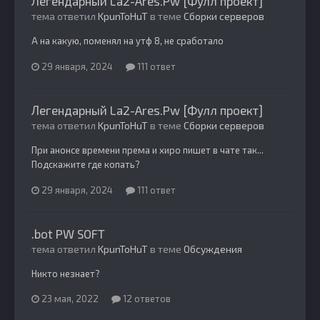
Легендарный La2-Ares.Pw [Фулл проект]
тема ответил
KpunToHuT
в теме
Сборки серверов
А на какую, поменял на утф 8, не сработало
29 января, 2024
111 ответ
Легендарный La2-Ares.Pw [Фулл проект]
тема ответил
KpunToHuT
в теме
Сборки серверов
При анонсе времени према и хиро пишет в чате так...
Подскажите где копать?
29 января, 2024
111 ответ
.bot PW SOFT
тема ответил
KpunToHuT
в теме
Обсуждения
Никто незнает?
23 мая, 2022
12 ответов