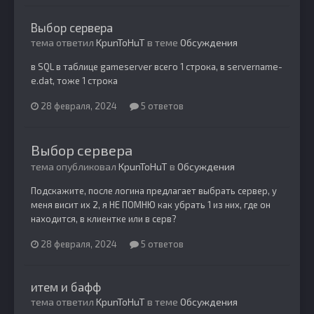
Выбор сервера
тема ответил
KpunToHuT
в теме
Обсуждения
в SQL в таблице gameserver всего 1 строка, в servername-
e.dat, тоже 1 строка
28 февраля, 2024
5 ответов
Выбор сервера
тема опубликовал
KpunToHuT
в
Обсуждения
Подскажите, после логина предлагает выбрать сервер, у
меня висит их 2, я НЕ ПОМНЮ как убрать 1 из них, где он
находится, в клиентке или в серв?
28 февраля, 2024
5 ответов
итем и бафф
тема ответил
KpunToHuT
в теме
Обсуждения