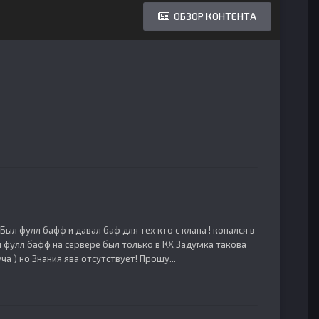
ОБЗОР КОНТЕНТА
Был фулл бафф и давал баф для тех кто с клана ! копался в
ы фулл бафф на сервере был только в КХ Задумка такова
ча ) но Знания ява отсутствует! Прошу...