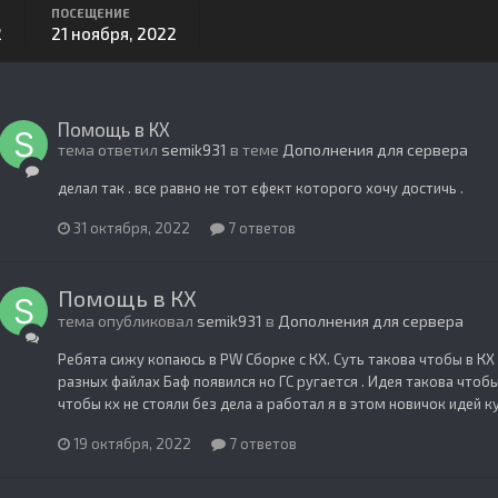
ПОСЕЩЕНИЕ
2
21 ноября, 2022
Помощь в КХ
тема ответил
semik931
в теме
Дополнения для сервера
делал так . все равно не тот єфект которого хочу достичь .
31 октября, 2022
7 ответов
Помощь в КХ
тема опубликовал
semik931
в
Дополнения для сервера
Ребята сижу копаюсь в PW Сборке с КХ. Суть такова чтобы в КХ 
разных файлах Баф появился но ГС ругается . Идея такова чтоб
чтобы кх не стояли без дела а работал я в этом новичок идей ку
19 октября, 2022
7 ответов