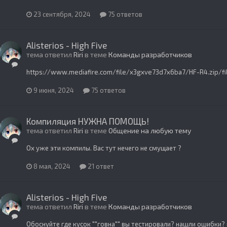
23 сентября, 2024
75 ответов
Alisterios - High Five
тема ответил
Riri
в теме
Команды разработчиков
https://www.mediafire.com/file/x3gxve73d7x6ba7/HF-R4.zip/fi
9 июня, 2024
75 ответов
Компиляция НУЖНА ПОМОЩЬ!
тема ответил
Riri
в теме
Общение на любую тему
Ох уже эти компилы. Вас тут нечего не смущает ?
8 мая, 2024
21 ответ
Alisterios - High Five
тема ответил
Riri
в теме
Команды разработчиков
Обоснуйте где кусок ""говна"" вы тестировали? нашли ошибки?