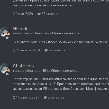
умничать и орать во все горло, для начала запустите сборку п
говорить какой вы спец из чем вас есть.
1 мая, 2024
27 ответов
Alisterios
тема ответил
Riri
в теме
Сборки серверов
по малому идем, уже 5 проектов люди если пожелают сами нап
25 апреля, 2024
27 ответов
Alisterios
тема опубликовал
Riri
в
Сборки серверов
Просмотр файла Alisterios Убираем все недочети в ядре, про
оптимитизацию Апаем на j 21 Приводим все в нормальный вид 
скили/шанси/спавн. РБ корекция Доработка хек Модификация 
17 апреля, 2024
27 ответов