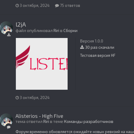
3 октября, 2024
75 ответов
l2jA
файл опубликовал
Riri
в
Сборки
Версия 1.0.0
30 раз скачали
Тестовая версия HF
3 октября, 2024
Alisterios - High Five
тема ответил
Riri
в теме
Команды разработчиков
Форум временно обновляется ожидайте новых ревизий на наш