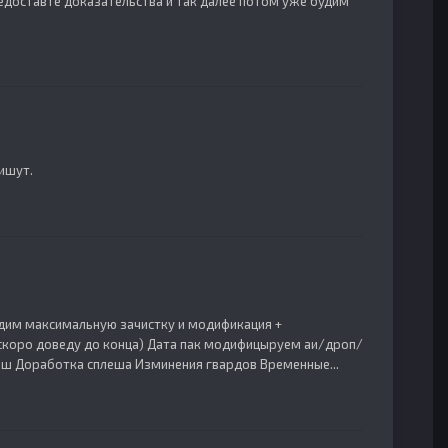
редоставте доказательства и так далее потом уже будим
ишут.
водим максимальную зачистку и модификация +
(скоро доведу до конца) Дата пак модифицыруем аи/дроп/
зш Доработка сплеша Изминения гвардов Временные...