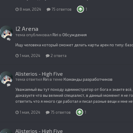
8 мая, 2024
75 ответов
1
l2 Arena
тема опубликовал
Riri
в
Обсуждения
Ищу человека который сможет делать карты арен по типу: баз
1 мая, 2024
2 ответа
Alisterios - High Five
тема ответил
Riri
в теме
Команды разработчиков
Уважаемый вы тут походу администратор от бога и знаите всё, 
доказуите что вы великий спецеалист, в данный моменнт я не г
ответить что я много где работал и писал разные вещи и мне не 
1 мая, 2024
75 ответов
1
Alisterios - High Five