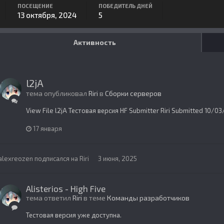
ПОСЕЩЕНИЕ
ПОБЕДИТЕЛЬ ДНЕЙ
13 октября, 2024
5
Активность
l2jA
тема опубликовал
Riri
в
Сборки серверов
View File l2jA Тестовая версия HF Submitter Riri Submitted 10/0
17 января
alexreozen
подписался на
Riri
3 июня, 2025
Alisterios - High Five
тема ответил
Riri
в теме
Команды разработчиков
Тестовая версия уже доступна.