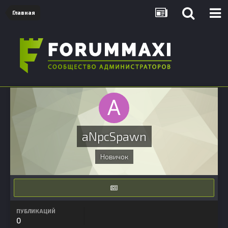
Главная
aNpcSpawn
Новичок
ПУБЛИКАЦИЙ
0